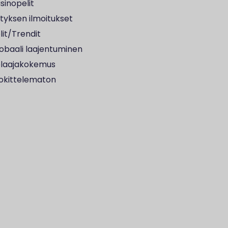
sinopelit
ityksen ilmoitukset
lit/Trendit
obaali laajentuminen
laajakokemus
okittelematon