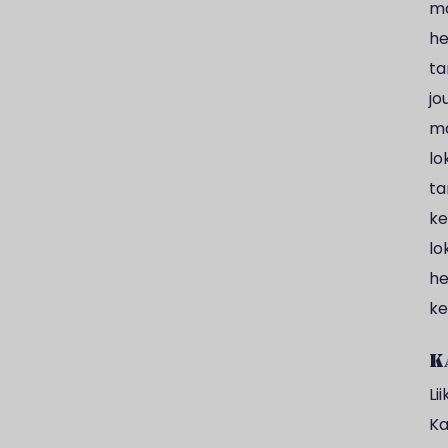
ma
he
ta
jo
ma
lo
ta
ke
lo
he
ke
K
Li
Ka