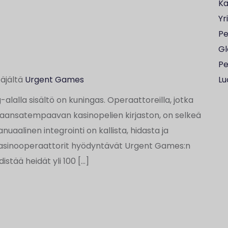
Ka
Yr
Pe
Gl
Pe
äjältä
Urgent Games
Lu
lalla sisältö on kuningas. Operaattoreilla, jotka
aansatempaavan kasinopelien kirjaston, on selkeä
uaalinen integrointi on kallista, hidasta ja
 kasinooperaattorit hyödyntävät Urgent Games:n
istää heidät yli 100 […]