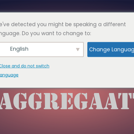
've detected you might be speaking a different
Suo
nguage. Do you want to change to:
MYKSET
SIVUT
OTTAA YHTEYTTÄ
English
Change Langua
AVAINSANA:
Close and do not switch
language
IAGGREGAAT