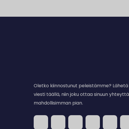
Oletko kiinnostunut peleistämme? Lähetä 
viesti täällä, niin joku ottaa sinuun yhteyttä
mahdollisimman pian.