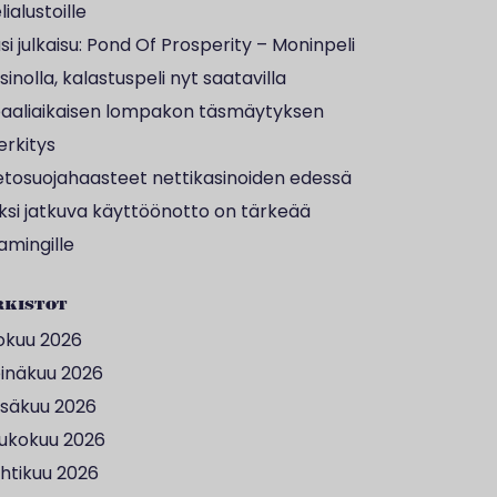
lialustoille
si julkaisu: Pond Of Prosperity – Moninpeli
sinolla, kalastuspeli nyt saatavilla
aaliaikaisen lompakon täsmäytyksen
rkitys
etosuojahaasteet nettikasinoiden edessä
ksi jatkuva käyttöönotto on tärkeää
amingille
rkistot
okuu 2026
inäkuu 2026
säkuu 2026
ukokuu 2026
htikuu 2026