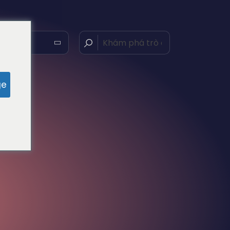
g Việt
ge