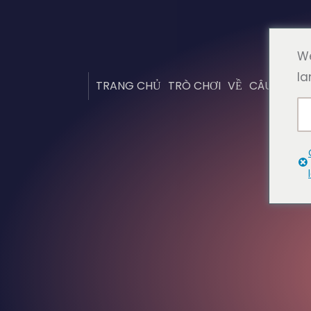
We
la
TRANG CHỦ
TRÒ CHƠI
VỀ
CÂU HỎI T