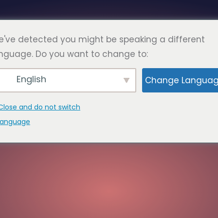
've detected you might be speaking a different
Tiến
nguage. Do you want to change to:
HƯỜNG GẶP
CÁC TRANG
TIẾP XÚC
English
Change Langua
Close and do not switch
language