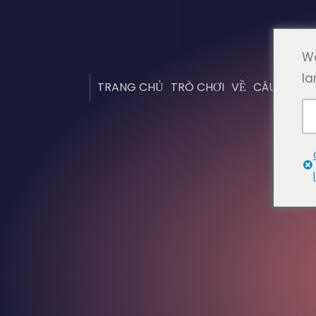
We
la
TRANG CHỦ
TRÒ CHƠI
VỀ
CÂU HỎI T