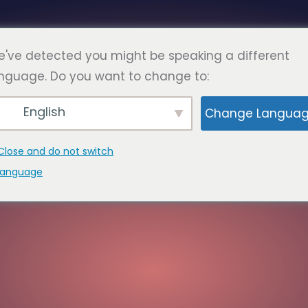
've detected you might be speaking a different
Tiến
nguage. Do you want to change to:
HƯỜNG GẶP
CÁC TRANG
TIẾP XÚC
English
Change Langua
Close and do not switch
language