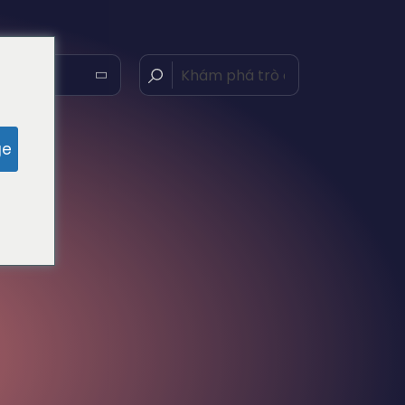
g Việt
ge