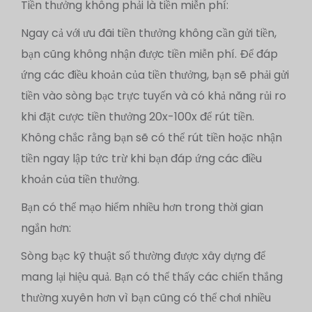
Tiền thưởng không phải là tiền miễn phí:
Ngay cả với ưu đãi tiền thưởng không cần gửi tiền,
bạn cũng không nhận được tiền miễn phí. Để đáp
ứng các điều khoản của tiền thưởng, bạn sẽ phải gửi
tiền vào sòng bạc trực tuyến và có khả năng rủi ro
khi đặt cược tiền thưởng 20x-100x để rút tiền.
Không chắc rằng bạn sẽ có thể rút tiền hoặc nhận
tiền ngay lập tức trừ khi bạn đáp ứng các điều
khoản của tiền thưởng.
Bạn có thể mạo hiểm nhiều hơn trong thời gian
ngắn hơn:
Sòng bạc kỹ thuật số thường được xây dựng để
mang lại hiệu quả. Bạn có thể thấy các chiến thắng
thường xuyên hơn vì bạn cũng có thể chơi nhiều