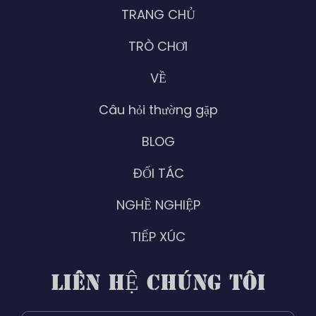
TRANG CHỦ
TRÒ CHƠI
VỀ
Câu hỏi thường gặp
BLOG
ĐỐI TÁC
NGHỀ NGHIỆP
TIẾP XÚC
LIÊN HỆ CHÚNG TÔI