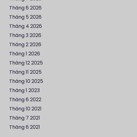
Tháng 6 2026
Tháng 5 2026
Tháng 4 2026
Tháng 3 2026
Tháng 2 2026
Tháng 1 2026
Tháng 12 2025
Tháng 11 2025
Tháng 10 2025
Tháng 1 2023
Tháng 6 2022
Tháng 10 2021
Tháng 7 2021
Tháng 6 2021