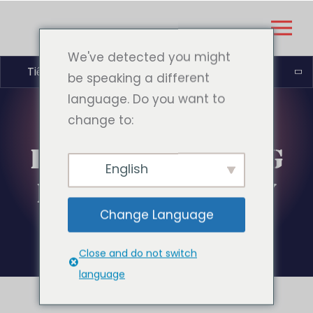
We've detected you might
Tiếng Việt
be speaking a different
language. Do you want to
change to:
DANH MỤC:
THÔNG
English
BÁO CỦA CÔNG TY
Change Language
Close and do not switch
language