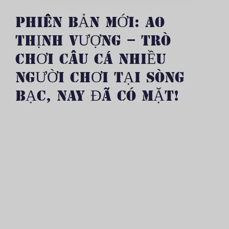
PHIÊN BẢN MỚI: AO
THỊNH VƯỢNG – TRÒ
CHƠI CÂU CÁ NHIỀU
NGƯỜI CHƠI TẠI SÒNG
BẠC, NAY ĐÃ CÓ MẶT!