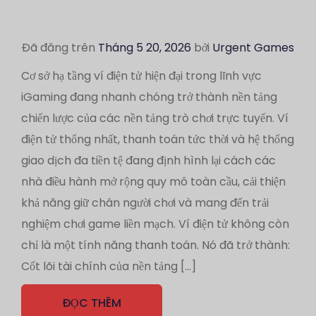
Đã đăng trên
Tháng 5 20, 2026
bởi
Urgent Games
Cơ sở hạ tầng ví điện tử hiện đại trong lĩnh vực
iGaming đang nhanh chóng trở thành nền tảng
chiến lược của các nền tảng trò chơi trực tuyến. Ví
điện tử thống nhất, thanh toán tức thời và hệ thống
giao dịch đa tiền tệ đang định hình lại cách các
nhà điều hành mở rộng quy mô toàn cầu, cải thiện
khả năng giữ chân người chơi và mang đến trải
nghiệm chơi game liền mạch. Ví điện tử không còn
chỉ là một tính năng thanh toán. Nó đã trở thành:
Cốt lõi tài chính của nền tảng […]
ĐỌC THÊM