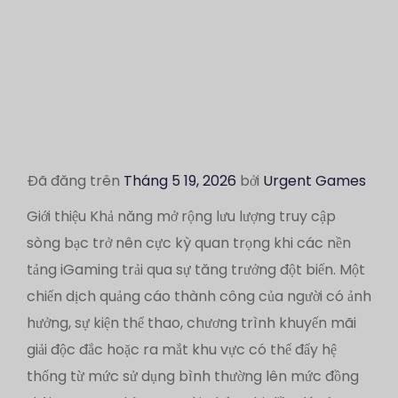
Đã đăng trên
Tháng 5 19, 2026
bởi
Urgent Games
Giới thiệu Khả năng mở rộng lưu lượng truy cập
sòng bạc trở nên cực kỳ quan trọng khi các nền
tảng iGaming trải qua sự tăng trưởng đột biến. Một
chiến dịch quảng cáo thành công của người có ảnh
hưởng, sự kiện thể thao, chương trình khuyến mãi
giải độc đắc hoặc ra mắt khu vực có thể đẩy hệ
thống từ mức sử dụng bình thường lên mức đồng