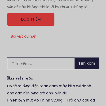
vấn đề này không chỉ là lỗi kỹ thuật. Chúng là […]
ĐỌC THÊM
Điều
Bài viết cũ hơn
hướng
bài
Tìm
viết
kiếm
cho:
Bài viết mới
Cơ sở hạ tầng điện toán đám mây hiện đại dành
cho các nền tảng trò chơi hiện đại
Phiên bản mới: Ao Thịnh Vượng – Trò chơi câu cá