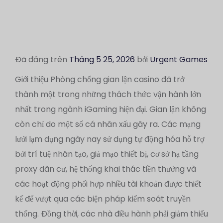
Đã đăng trên
Tháng 5 25, 2026
bởi
Urgent Games
Giới thiệu Phòng chống gian lận casino đã trở
thành một trong những thách thức vận hành lớn
nhất trong ngành iGaming hiện đại. Gian lận không
còn chỉ do một số cá nhân xấu gây ra. Các mạng
lưới lạm dụng ngày nay sử dụng tự động hóa hỗ trợ
bởi trí tuệ nhân tạo, giả mạo thiết bị, cơ sở hạ tầng
proxy dân cư, hệ thống khai thác tiền thưởng và
các hoạt động phối hợp nhiều tài khoản được thiết
kế để vượt qua các biện pháp kiểm soát truyền
thống. Đồng thời, các nhà điều hành phải giảm thiểu