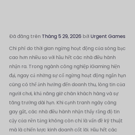
Đã đăng trên
Tháng 5 29, 2026
bởi
Urgent Games
Chi phí do thời gian ngừng hoạt động của sòng bạc
cao hơn nhiều so với hầu hết các nhà điều hành
nhận ra. Trong ngành công nghiệp iGaming hiện
đại, ngay cả những sự cố ngừng hoạt động ngắn hạn
cũng có thể ảnh hưởng đến doanh thu, lòng tin của
người chơi, khả năng giữ chân khách hàng và sự
tăng trưởng dài hạn. Khi cạnh tranh ngày càng
gay gắt, các nhà điều hành nhận thấy rằng độ tin
cậy của nền tảng không còn chỉ là vấn đề kỹ thuật
mà là chiến lược kinh doanh cốt lõi. Hầu hết các