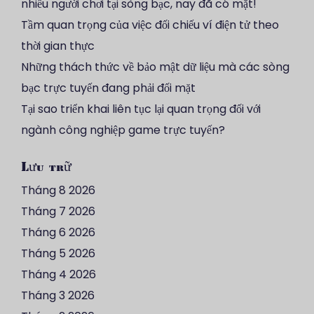
nhiều người chơi tại sòng bạc, nay đã có mặt!
Tầm quan trọng của việc đối chiếu ví điện tử theo
thời gian thực
Những thách thức về bảo mật dữ liệu mà các sòng
bạc trực tuyến đang phải đối mặt
Tại sao triển khai liên tục lại quan trọng đối với
ngành công nghiệp game trực tuyến?
Lưu trữ
Tháng 8 2026
Tháng 7 2026
Tháng 6 2026
Tháng 5 2026
Tháng 4 2026
Tháng 3 2026