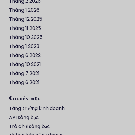
Tháng 2 2026
Tháng 1 2026
Tháng 12 2025
Tháng 11 2025
Tháng 10 2025
Tháng 1 2023
Tháng 6 2022
Tháng 10 2021
Tháng 7 2021
Tháng 6 2021
Chuyên mục
Tăng trưởng kinh doanh
API sòng bạc
Trò chơi sòng bạc