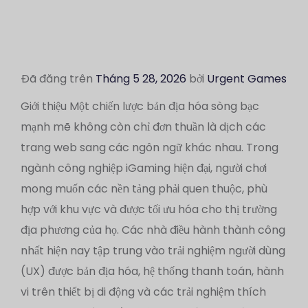
Đã đăng trên
Tháng 5 28, 2026
bởi
Urgent Games
Giới thiệu Một chiến lược bản địa hóa sòng bạc
mạnh mẽ không còn chỉ đơn thuần là dịch các
trang web sang các ngôn ngữ khác nhau. Trong
ngành công nghiệp iGaming hiện đại, người chơi
mong muốn các nền tảng phải quen thuộc, phù
hợp với khu vực và được tối ưu hóa cho thị trường
địa phương của họ. Các nhà điều hành thành công
nhất hiện nay tập trung vào trải nghiệm người dùng
(UX) được bản địa hóa, hệ thống thanh toán, hành
vi trên thiết bị di động và các trải nghiệm thích