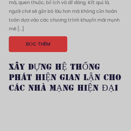
mà, quen thuộc, bổ ích và dễ dàng. Kết quả là,
người chơi sẽ gắn bó lâu hơn mà không cần hoàn
toàn dựa vào các chương trình khuyến mãi mạnh
mẽ […]
ĐỌC THÊM
XÂY DỰNG HỆ THỐNG
PHÁT HIỆN GIAN LẬN CHO
CÁC NHÀ MẠNG HIỆN ĐẠI