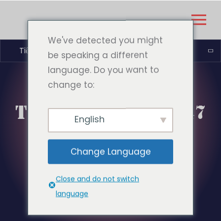
We've detected you might
Tiếng Việt
be speaking a different
language. Do you want to
change to:
THÁNG:
5Ă05 31À47
English
2026-05-
Change Language
29T05:47:18-
05:0005Í505
Close and do not switch
language