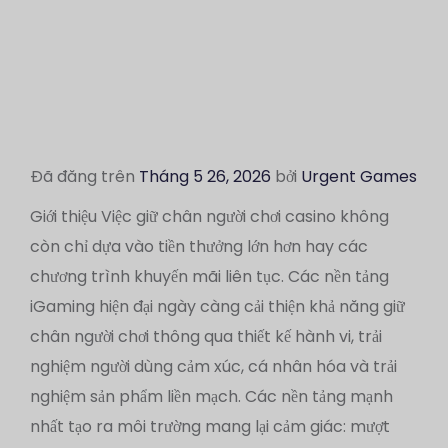
Đã đăng trên
Tháng 5 26, 2026
bởi
Urgent Games
Giới thiệu Việc giữ chân người chơi casino không
còn chỉ dựa vào tiền thưởng lớn hơn hay các
chương trình khuyến mãi liên tục. Các nền tảng
iGaming hiện đại ngày càng cải thiện khả năng giữ
chân người chơi thông qua thiết kế hành vi, trải
nghiệm người dùng cảm xúc, cá nhân hóa và trải
nghiệm sản phẩm liền mạch. Các nền tảng mạnh
nhất tạo ra môi trường mang lại cảm giác: mượt