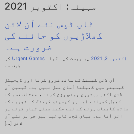
مہینہ:
اکتوبر 2021
ٹاپ ٹپس نئے آن لائن
کھلاڑیوں کو جاننے کی
ضرورت ہے۔
اکتوبر 2, 2021
پر پوسٹ کیا گیا۔
Urgent Games
کی
طرف سے
آن لائن گیمنگ کے ساتھ شروع کرنا اور ڈیجیٹل
کیسینو میں کھیلنا آسان عمل نہیں ہے۔ گیمین آن
لائن اکثر بہترین بونس وزن کرنے ، مختلف قسم کے
کھیل کھیلنے اور ہر کیسینو گیمنگ کے تجربے کے
ساتھ کامیاب ہونے کے لیے حکمت عملی تیار کرنے پر
اتر آتا ہے۔ یہاں کچھ ٹاپ ٹپس ہیں جو ہر نئی آن
لائن […]