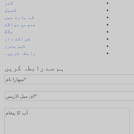
گھر
کھیل
کے بارے میں
عمومی سوالات
بلاگ
شراکت دار
کیریئرز
رابطہ کریں۔
ہم سے رابطہ کریں