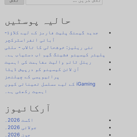
کریں
برائے:
حالیہ پوسٹیں
جدید گیمنگ پلیٹ فارمز کے لیے کلاؤڈ-
آبائی انفراسٹرکچر
نئی ریلیز: خوشحالی کا تالاب - ملٹی
پلیئر کیسینو فشینگ گیم اب دستیاب ہے۔
ریئل ٹائم والیٹ مفاہمت کی اہمیت
آن لائن کیسینو کو درپیش ڈیٹا
پرائیویسی کے چیلنجز
iGaming کے لیے مسلسل تعیناتی کیوں
اہمیت رکھتی ہے۔
آرکائیوز
اگست 2026۔
جولائی 2026۔
جون 2026۔