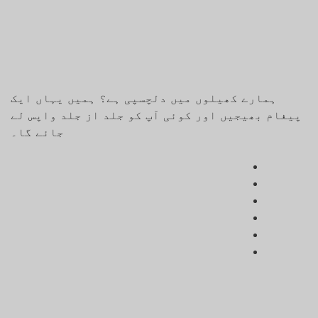
ہمارے کھیلوں میں دلچسپی ہے؟ ہمیں یہاں ایک
پیغام بھیجیں اور کوئی آپ کو جلد از جلد واپس لے
جائے گا۔