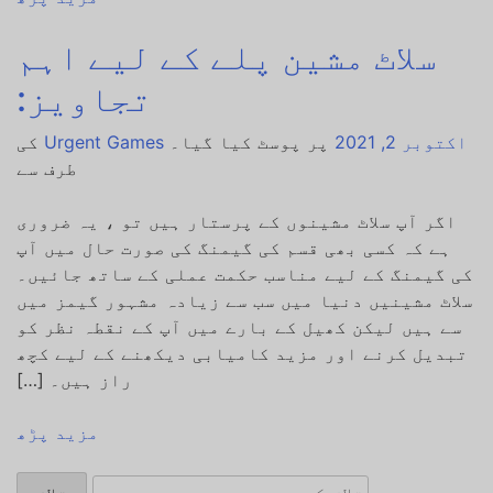
سلاٹ مشین پلے کے لیے اہم
تجاویز:
اکتوبر 2, 2021
پر پوسٹ کیا گیا۔
Urgent Games
کی
طرف سے
اگر آپ سلاٹ مشینوں کے پرستار ہیں تو ، یہ ضروری
ہے کہ کسی بھی قسم کی گیمنگ کی صورت حال میں آپ
کی گیمنگ کے لیے مناسب حکمت عملی کے ساتھ جائیں۔
سلاٹ مشینیں دنیا میں سب سے زیادہ مشہور گیمز میں
سے ہیں لیکن کھیل کے بارے میں آپ کے نقطہ نظر کو
تبدیل کرنے اور مزید کامیابی دیکھنے کے لیے کچھ
راز ہیں۔ […]
مزید پڑھ
تلاش