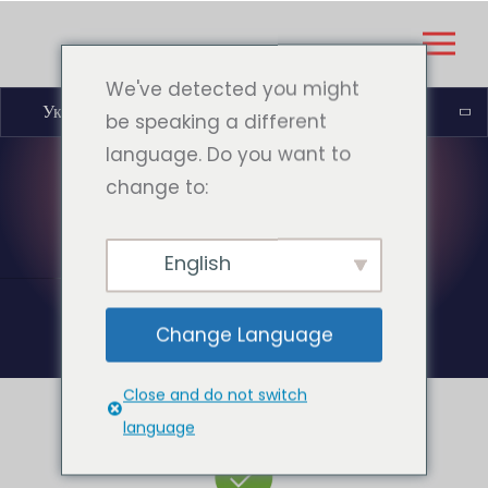
We've detected you might
Українська
be speaking a different
language. Do you want to
change to:
ДЯКУЮ
English
Change Language
Close and do not switch
language