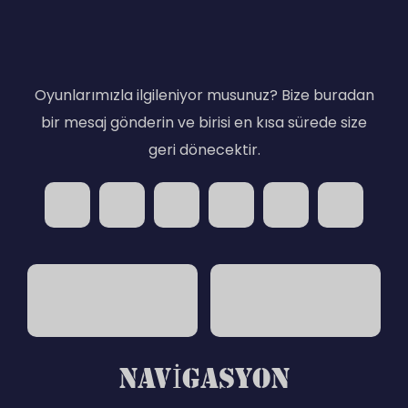
Oyunlarımızla ilgileniyor musunuz? Bize buradan
bir mesaj gönderin ve birisi en kısa sürede size
geri dönecektir.
NAVIGASYON