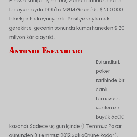
Press'e sahipti. İşten boş zamanlarında amatör
bir oyuncuydu. 1995'te MGM Grand'da $ 250.000
blackjack eli oynuyordu. Basitçe söylemek
gerekirse, gecenin sonunda kumarhaneden $ 20
milyon kârla ayrıldı.
Antonio Esfandiari
Esfandiari,
poker
tarihinde bir
canlı
turnuvada
verilen en
büyük ödülü
kazandı. Sadece üç gün içinde (1 Temmuz Pazar
gününden 3 Temmuz 2012 Salı gününe kadar),