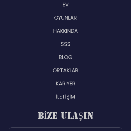
EV
OYUNLAR
HAKKINDA
SSS
BLOG
ORTAKLAR
KARİYER
İLETİŞİM
BIZE ULAŞIN