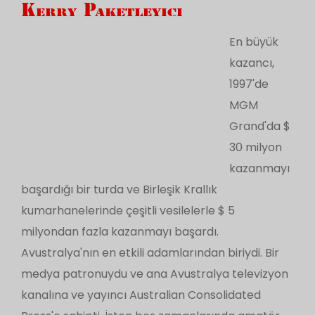
Kerry Paketleyici
En büyük
kazancı,
1997'de
MGM
Grand'da $
30 milyon
kazanmayı
başardığı bir turda ve Birleşik Krallık
kumarhanelerinde çeşitli vesilelerle $ 5
milyondan fazla kazanmayı başardı.
Avustralya'nın en etkili adamlarından biriydi. Bir
medya patronuydu ve ana Avustralya televizyon
kanalına ve yayıncı Australian Consolidated