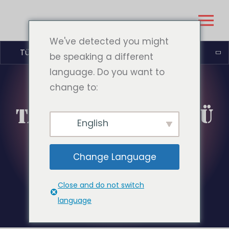
We've detected you might
Türkçe
be speaking a different
language. Do you want to
change to:
TARIHTEKI EN ÜNLÜ
English
CASINO
Change Language
OYUNCULARI
Close and do not switch
language