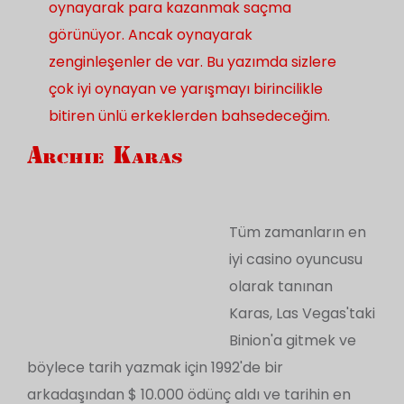
oynayarak para kazanmak saçma
görünüyor. Ancak oynayarak
zenginleşenler de var. Bu yazımda sizlere
çok iyi oynayan ve yarışmayı birincilikle
bitiren ünlü erkeklerden bahsedeceğim.
Archie Karas
Tüm zamanların en
iyi casino oyuncusu
olarak tanınan
Karas, Las Vegas'taki
Binion'a gitmek ve
böylece tarih yazmak için 1992'de bir
arkadaşından $ 10.000 ödünç aldı ve tarihin en