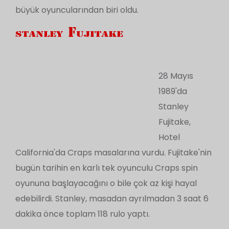
büyük oyuncularından biri oldu.
stanley
Fujitake
28 Mayıs
1989'da
Stanley
Fujitake,
Hotel
California'da Craps masalarına vurdu. Fujitake'nin
bugün tarihin en karlı tek oyunculu Craps spin
oyununa başlayacağını o bile çok az kişi hayal
edebilirdi. Stanley, masadan ayrılmadan 3 saat 6
dakika önce toplam 118 rulo yaptı.