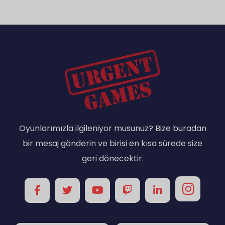
Oyunlarımızla ilgileniyor musunuz? Bize buradan
bir mesaj gönderin ve birisi en kısa sürede size
geri dönecektir.