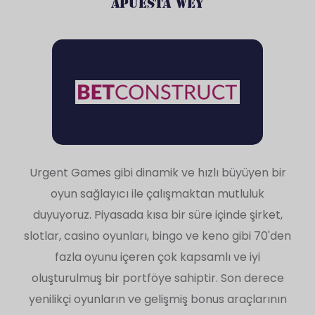
APUESTA WEY
Urgent Games gibi dinamik ve hızlı büyüyen bir
oyun sağlayıcı ile çalışmaktan mutluluk
duyuyoruz. Piyasada kısa bir süre içinde şirket,
slotlar, casino oyunları, bingo ve keno gibi 70'den
fazla oyunu içeren çok kapsamlı ve iyi
oluşturulmuş bir portföye sahiptir. Son derece
yenilikçi oyunların ve gelişmiş bonus araçlarının