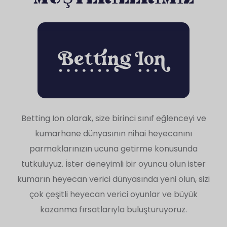
Betting Ion olarak, size birinci sınıf eğlenceyi ve
kumarhane dünyasının nihai heyecanını
parmaklarınızın ucuna getirme konusunda
tutkuluyuz. İster deneyimli bir oyuncu olun ister
kumarın heyecan verici dünyasında yeni olun, sizi
çok çeşitli heyecan verici oyunlar ve büyük
kazanma fırsatlarıyla buluşturuyoruz.