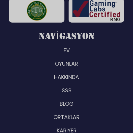
NAVIGASYON
EV
OYUNLAR
HAKKINDA
SSS
BLOG
ORTAKLAR
KARİYER