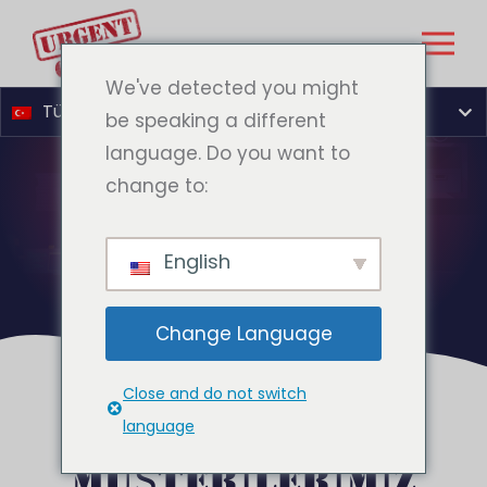
We've detected you might
Türkçe
be speaking a different
language. Do you want to
change to:
ORTAKLAR
English
Change Language
Close and do not switch
language
MÜŞTERILERIMIZ