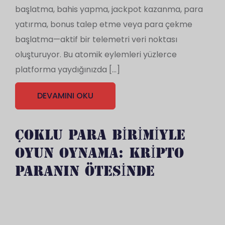
başlatma, bahis yapma, jackpot kazanma, para
yatırma, bonus talep etme veya para çekme
başlatma—aktif bir telemetri veri noktası
oluşturuyor. Bu atomik eylemleri yüzlerce
platforma yaydığınızda […]
DEVAMINI OKU
ÇOKLU PARA BIRIMIYLE
OYUN OYNAMA: KRIPTO
PARANIN ÖTESINDE