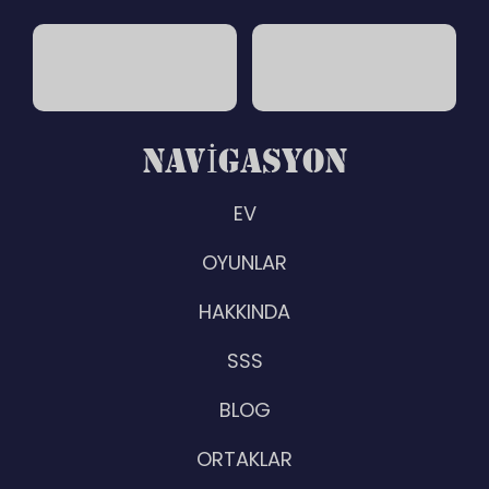
NAVIGASYON
EV
OYUNLAR
HAKKINDA
SSS
BLOG
ORTAKLAR