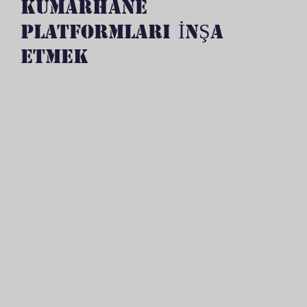
KUMARHANE
PLATFORMLARI İNŞA
ETMEK