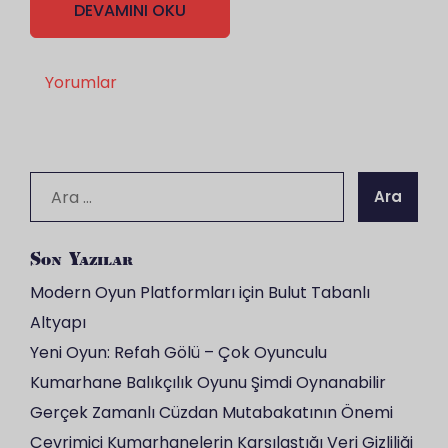
DEVAMINI OKU
404
Yorumlar
Şablonu
Arama:
Son Yazılar
Modern Oyun Platformları için Bulut Tabanlı
Altyapı
Yeni Oyun: Refah Gölü – Çok Oyunculu
Kumarhane Balıkçılık Oyunu Şimdi Oynanabilir
Gerçek Zamanlı Cüzdan Mutabakatının Önemi
Çevrimiçi Kumarhanelerin Karşılaştığı Veri Gizliliği