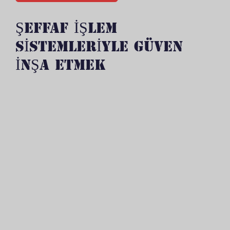
ŞEFFAF İŞLEM
SISTEMLERIYLE GÜVEN
İNŞA ETMEK