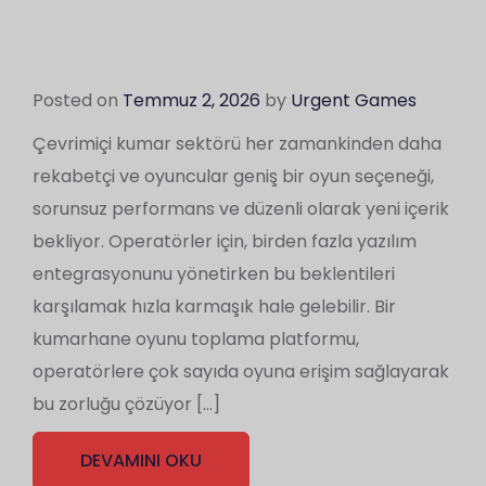
Posted on
Temmuz 2, 2026
by
Urgent Games
Çevrimiçi kumar sektörü her zamankinden daha
rekabetçi ve oyuncular geniş bir oyun seçeneği,
sorunsuz performans ve düzenli olarak yeni içerik
bekliyor. Operatörler için, birden fazla yazılım
entegrasyonunu yönetirken bu beklentileri
karşılamak hızla karmaşık hale gelebilir. Bir
kumarhane oyunu toplama platformu,
operatörlere çok sayıda oyuna erişim sağlayarak
bu zorluğu çözüyor […]
DEVAMINI OKU