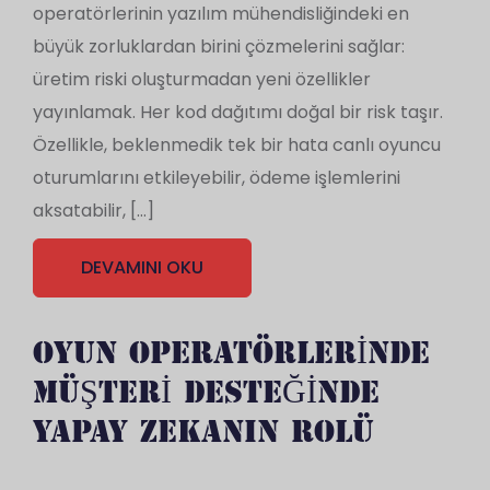
operatörlerinin yazılım mühendisliğindeki en
büyük zorluklardan birini çözmelerini sağlar:
üretim riski oluşturmadan yeni özellikler
yayınlamak. Her kod dağıtımı doğal bir risk taşır.
Özellikle, beklenmedik tek bir hata canlı oyuncu
oturumlarını etkileyebilir, ödeme işlemlerini
aksatabilir, […]
DEVAMINI OKU
OYUN OPERATÖRLERINDE
MÜŞTERI DESTEĞINDE
YAPAY ZEKANIN ROLÜ