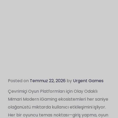
Posted on
Temmuz 22, 2026
by
Urgent Games
Çevrimiçi Oyun Platformları için Olay Odaklı
Mimari Modern iGaming ekosistemleri her saniye
olağanüstü miktarda kullanıcı etkileşimini işliyor.
Her bir oyuncu temas noktası—giriş yapma, oyun