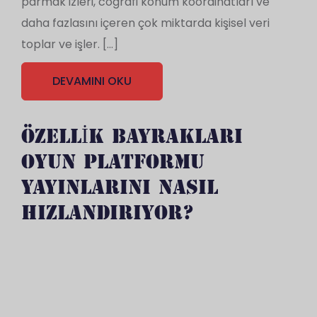
parmak izleri, coğrafi konum koordinatları ve
daha fazlasını içeren çok miktarda kişisel veri
toplar ve işler. […]
DEVAMINI OKU
ÖZELLIK BAYRAKLARI
OYUN PLATFORMU
YAYINLARINI NASIL
HIZLANDIRIYOR?