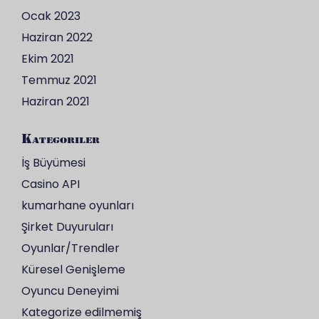
Ocak 2023
Haziran 2022
Ekim 2021
Temmuz 2021
Haziran 2021
Kategoriler
İş Büyümesi
Casino API
kumarhane oyunları
Şirket Duyuruları
Oyunlar/Trendler
Küresel Genişleme
Oyuncu Deneyimi
Kategorize edilmemiş