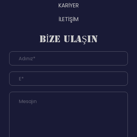
KARİYER
İLETİŞİM
BIZE ULAŞIN