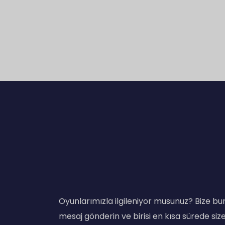
Oyunlarımızla ilgileniyor musunuz? Bize bu
mesaj gönderin ve birisi en kısa sürede size