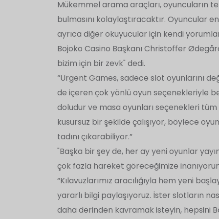
Mükemmel arama araçları, oyuncuların terc
bulmasını kolaylaştıracaktır. Oyuncular en
ayrıca diğer okuyucular için kendi yorumları
Bojoko Casino Başkanı Christoffer Ødegår
bizim için bir zevk" dedi.
“Urgent Games, sadece slot oyunlarını değ
de içeren çok yönlü oyun seçenekleriyle ben
doludur ve masa oyunları seçenekleri tüm 
kusursuz bir şekilde çalışıyor, böylece o
tadını çıkarabiliyor.”
"Başka bir şey de, her ay yeni oyunlar yayı
çok fazla hareket göreceğimize inanıyoru
“Kılavuzlarımız aracılığıyla hem yeni başla
yararlı bilgi paylaşıyoruz. İster slotların 
daha derinden kavramak isteyin, hepsini Bo