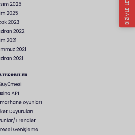
sım 2025
im 2025
ak 2023
ziran 2022
im 2021
emmuz 2021
ziran 2021
ategoriler
 Büyümesi
sino API
marhane oyunları
rket Duyuruları
unlar/Trendler
resel Genişleme