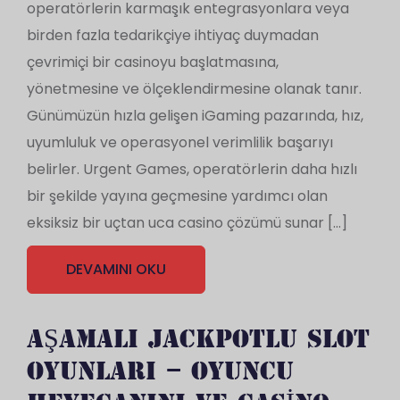
operatörlerin karmaşık entegrasyonlara veya
birden fazla tedarikçiye ihtiyaç duymadan
çevrimiçi bir casinoyu başlatmasına,
yönetmesine ve ölçeklendirmesine olanak tanır.
Günümüzün hızla gelişen iGaming pazarında, hız,
uyumluluk ve operasyonel verimlilik başarıyı
belirler. Urgent Games, operatörlerin daha hızlı
bir şekilde yayına geçmesine yardımcı olan
eksiksiz bir uçtan uca casino çözümü sunar […]
DEVAMINI OKU
AŞAMALI JACKPOTLU SLOT
OYUNLARI – OYUNCU