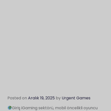
Posted on
Aralık 19, 2025
by
Urgent Games
Giriş iGaming sektörü, mobil öncelikli oyuncu