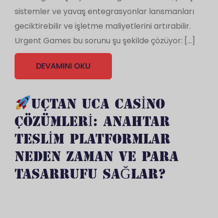
sistemler ve yavaş entegrasyonlar lansmanları
geciktirebilir ve işletme maliyetlerini artırabilir.
Urgent Games bu sorunu şu şekilde çözüyor: […]
DEVAMINI OKU
UÇTAN UCA CASINO
ÇÖZÜMLERI: ANAHTAR
TESLIM PLATFORMLAR
NEDEN ZAMAN VE PARA
TASARRUFU SAĞLAR?