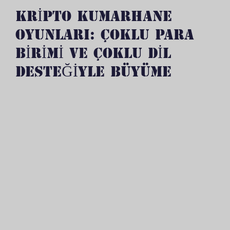
KRIPTO KUMARHANE
OYUNLARI: ÇOKLU PARA
BIRIMI VE ÇOKLU DIL
DESTEĞIYLE BÜYÜME