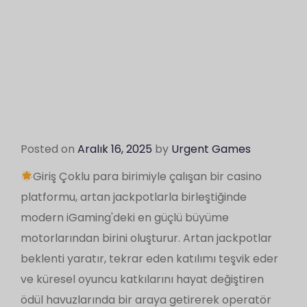
Posted on
Aralık 16, 2025
by
Urgent Games
Giriş Çoklu para birimiyle çalışan bir casino
platformu, artan jackpotlarla birleştiğinde
modern iGaming'deki en güçlü büyüme
motorlarından birini oluşturur. Artan jackpotlar
beklenti yaratır, tekrar eden katılımı teşvik eder
ve küresel oyuncu katkılarını hayat değiştiren
ödül havuzlarında bir araya getirerek operatör