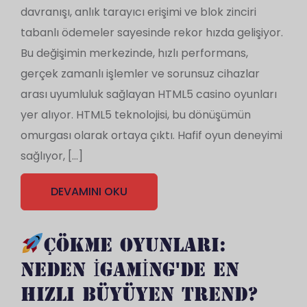
davranışı, anlık tarayıcı erişimi ve blok zinciri
tabanlı ödemeler sayesinde rekor hızda gelişiyor.
Bu değişimin merkezinde, hızlı performans,
gerçek zamanlı işlemler ve sorunsuz cihazlar
arası uyumluluk sağlayan HTML5 casino oyunları
yer alıyor. HTML5 teknolojisi, bu dönüşümün
omurgası olarak ortaya çıktı. Hafif oyun deneyimi
sağlıyor, […]
DEVAMINI OKU
ÇÖKME OYUNLARI:
NEDEN IGAMING'DE EN
HIZLI BÜYÜYEN TREND?