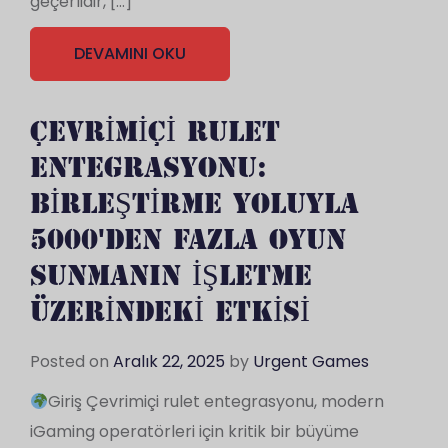
geçerlidir, […]
DEVAMINI OKU
ÇEVRIMIÇI RULET
ENTEGRASYONU:
BIRLEŞTIRME YOLUYLA
5000'DEN FAZLA OYUN
SUNMANIN İŞLETME
ÜZERINDEKI ETKISI
Posted on
Aralık 22, 2025
by
Urgent Games
Giriş Çevrimiçi rulet entegrasyonu, modern
iGaming operatörleri için kritik bir büyüme