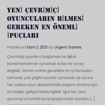
YENI ÇEVRIMIÇI
OYUNCULARIN BILMESI
GEREKEN EN ÖNEMLI
IPUÇLARI
Posted on
Ekim 2, 2021
by
Urgent Games
Çevrimiçi oyunlara başlamak ve dijital
kumarhanelerde oynamak kolay bir süreç
değildir. Gamin online genellikle en iyi bonusları
tartmak, çok çeşitli oyunlar oynamak ve ayrıca
her casino oyun deneyiminde başarılı olmanız için
stratejiler geliştirmekle ilgilidir. İşte her yeni
çevrimiçi ortamda en iyi ipuçlarından bazıları […]