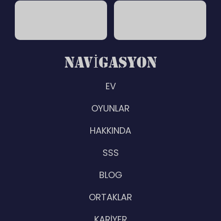
NAVIGASYON
EV
OYUNLAR
HAKKINDA
SSS
BLOG
ORTAKLAR
KARİYER