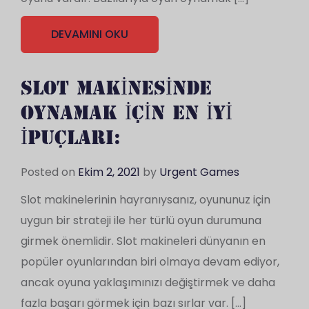
DEVAMINI OKU
SLOT MAKINESINDE
OYNAMAK IÇIN EN IYI
IPUÇLARI:
Posted on
Ekim 2, 2021
by
Urgent Games
Slot makinelerinin hayranıysanız, oyununuz için
uygun bir strateji ile her türlü oyun durumuna
girmek önemlidir. Slot makineleri dünyanın en
popüler oyunlarından biri olmaya devam ediyor,
ancak oyuna yaklaşımınızı değiştirmek ve daha
fazla başarı görmek için bazı sırlar var. […]