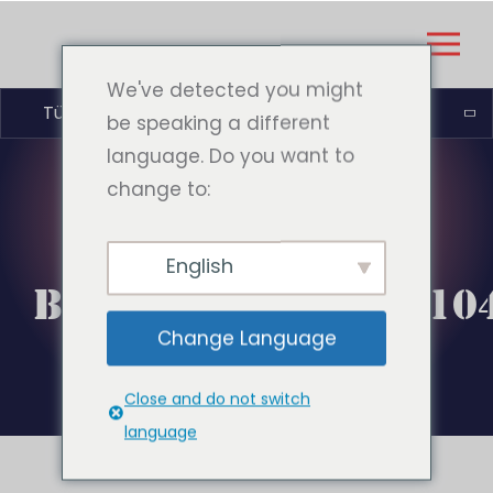
We've detected you might
Türkçe
be speaking a different
language. Do you want to
change to:
AY:
English
B41CUMARTESI94110
Change Language
Close and do not switch
language