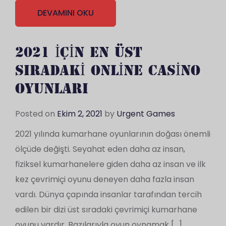
DEVAMINI OKU
2021 IÇIN EN ÜST
SIRADAKI ONLINE CASINO
OYUNLARI
Posted on
Ekim 2, 2021
by
Urgent Games
2021 yılında kumarhane oyunlarının doğası önemli
ölçüde değişti. Seyahat eden daha az insan,
fiziksel kumarhanelere giden daha az insan ve ilk
kez çevrimiçi oyunu deneyen daha fazla insan
vardı. Dünya çapında insanlar tarafından tercih
edilen bir dizi üst sıradaki çevrimiçi kumarhane
oyunu vardır. Bazılarıyla oyun oynamak […]