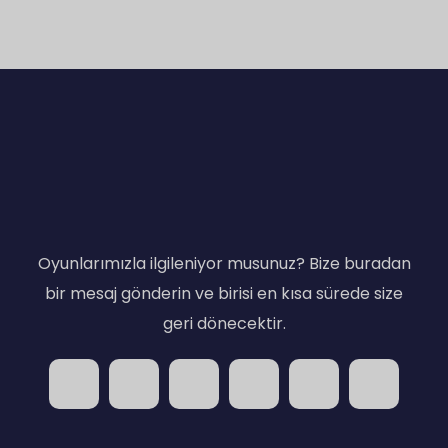
Oyunlarımızla ilgileniyor musunuz? Bize buradan
bir mesaj gönderin ve birisi en kısa sürede size
geri dönecektir.