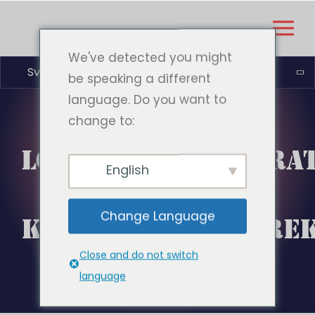
We've detected you might
Svenska
be speaking a different
language. Do you want to
change to:
LOKALISERINGSSTRA
English
SOM ÖKAR
Change Language
KONVERTERINGSFRE
Close and do not switch
language