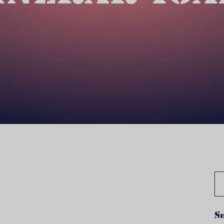
Sö
ef
Se