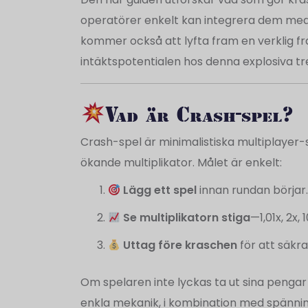
operatörer enkelt kan integrera dem med
kommer också att lyfta fram en verklig 
intäktspotentialen hos denna explosiva tr
Vad är Crash-spel?
Crash-spel är minimalistiska multiplayer
ökande multiplikator. Målet är enkelt:
Lägg ett spel
innan rundan börjar
Se multiplikatorn stiga
—1,01x, 2x, 
Uttag före kraschen
för att säkra
Om spelaren inte lyckas ta ut sina pengar 
enkla mekanik, i kombination med spännin