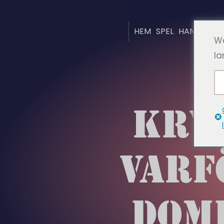
HEM
SPEL
HANDLA O
We
la
KRY
VARF
DOM