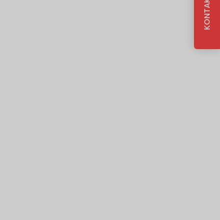
KONTAKTA OSS