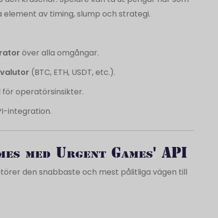
 element av timing, slump och strategi.
rator
över alla omgångar.
ovalutor
(BTC, ETH, USDT, etc.).
d
för operatörsinsikter.
-integration.
mes med Urgent Games' API
örer den snabbaste och mest pålitliga vägen till