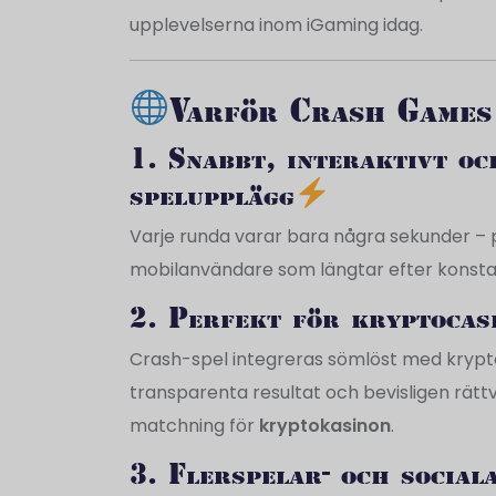
upplevelserna inom iGaming idag.
Varför Crash Games 
1. Snabbt, interaktivt o
spelupplägg
Varje runda varar bara några sekunder 
mobilanvändare som längtar efter kons
2. Perfekt för kryptocas
Crash-spel integreras sömlöst med krypt
transparenta resultat och bevisligen rättvis
matchning för
kryptokasinon
.
3. Flerspelar- och social