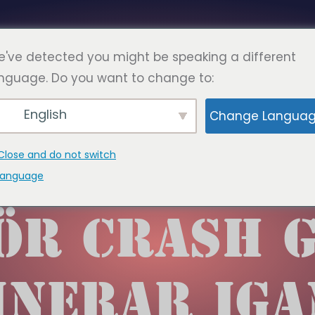
Svens
M
VANLIGA FRÅGOR
SIDOR
KONTAKT
've detected you might be speaking a different
nguage. Do you want to change to:
English
Change Langua
PTOKASINOS
Close and do not switch
language
ÖR CRASH 
INERAR IGA