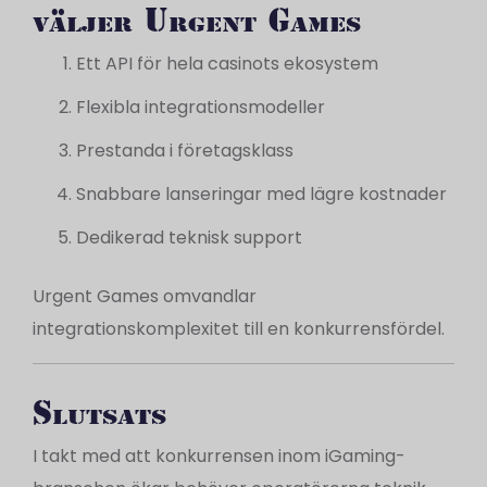
väljer Urgent Games
Ett API för hela casinots ekosystem
Flexibla integrationsmodeller
Prestanda i företagsklass
Snabbare lanseringar med lägre kostnader
Dedikerad teknisk support
Urgent Games omvandlar
integrationskomplexitet till en konkurrensfördel.
Slutsats
I takt med att konkurrensen inom iGaming-