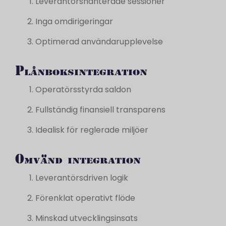
Leverantörshanterade sessioner
Inga omdirigeringar
Optimerad användarupplevelse
Plånboksintegration
Operatörsstyrda saldon
Fullständig finansiell transparens
Idealisk för reglerade miljöer
Omvänd integration
Leverantörsdriven logik
Förenklat operativt flöde
Minskad utvecklingsinsats