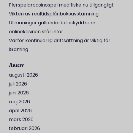
Flerspelarcasinospel med fiske nu tillgängligt
Vikten av realtidsplånboksavstämning
Utmaningar gällande dataskydd som
onlinekasinon står inför
Varför kontinuerlig driftsättning är viktig för
iGaming
Arkiv
augusti 2026
juli 2026
juni 2026
maj 2026
april 2026
mars 2026
februari 2026