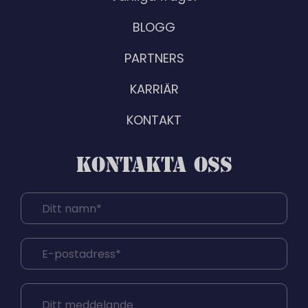
BLOGG
PARTNERS
KARRIÄR
KONTAKT
KONTAKTA OSS