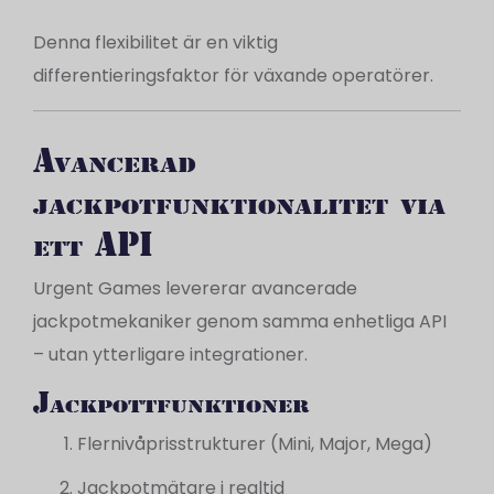
Denna flexibilitet är en viktig
differentieringsfaktor för växande operatörer.
Avancerad
jackpotfunktionalitet via
ett API
Urgent Games levererar avancerade
jackpotmekaniker genom samma enhetliga API
– utan ytterligare integrationer.
Jackpottfunktioner
Flernivåprisstrukturer (Mini, Major, Mega)
Jackpotmätare i realtid