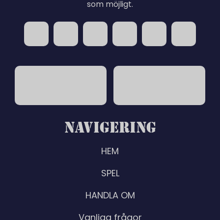
som möjligt.
NAVIGERING
HEM
SPEL
HANDLA OM
Vanliga frågor