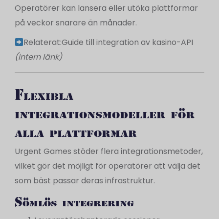
Operatörer kan lansera eller utöka plattformar
på veckor snarare än månader.
Relaterat:
Guide till integration av kasino-API
(intern länk)
Flexibla
integrationsmodeller för
alla plattformar
Urgent Games stöder flera integrationsmetoder,
vilket gör det möjligt för operatörer att välja det
som bäst passar deras infrastruktur.
Sömlös integrering