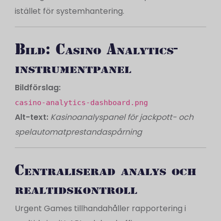
istället för systemhantering.
Bild: Casino Analytics-
instrumentpanel
Bildförslag:
casino-analytics-dashboard.png
Alt-text:
Kasinoanalyspanel för jackpott- och
spelautomatprestandaspårning
Centraliserad analys och
realtidskontroll
Urgent Games tillhandahåller rapportering i