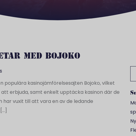
ETAR MED BOJOKO
Sö
s
ef
 populära kasinojämförelsesajten Bojoko, vilket
Se
ar att erbjuda, samt enkelt upptäcka kasinon där de
har vuxit till att vara en av de ledande
Mo
[…]
sp
Ny
Fl