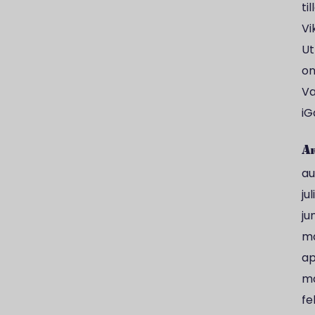
ti
Vi
Ut
on
Va
iG
A
au
ju
ju
ma
ap
ma
fe