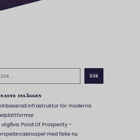
k
ter:
naste inläggen
lnbaserad infrastruktur för moderna
elplattformar
 utgåva: Pond Of Prosperity –
erspelarcasinospel med fiske nu