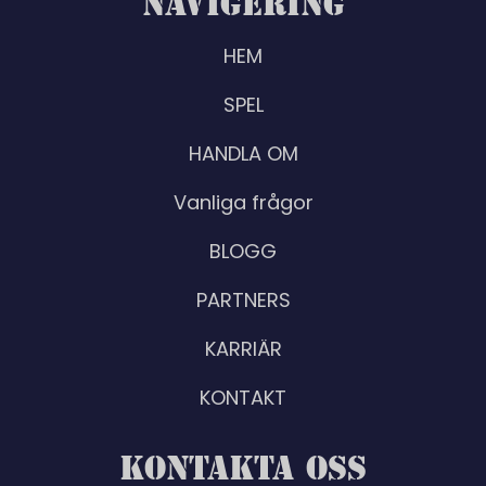
NAVIGERING
HEM
SPEL
HANDLA OM
Vanliga frågor
BLOGG
PARTNERS
KARRIÄR
KONTAKT
KONTAKTA OSS