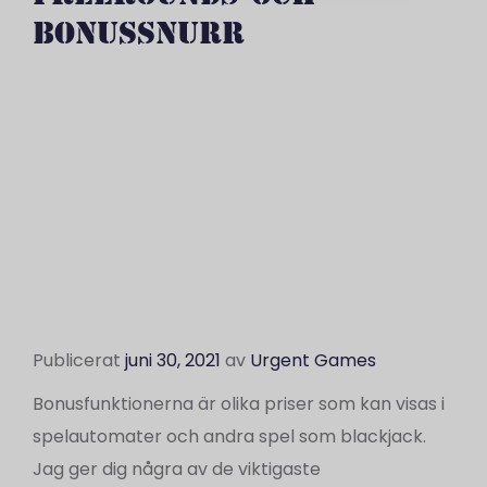
BONUSSNURR
Publicerat
juni 30, 2021
av
Urgent Games
Bonusfunktionerna är olika priser som kan visas i
spelautomater och andra spel som blackjack.
Jag ger dig några av de viktigaste