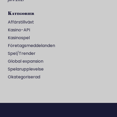
Kategorier
Affärstillväxt
Kasino-API
Kasinospel
Företagsmeddelanden
Spel/Trender
Global expansion
Spelarupplevelse
Okategoriserad