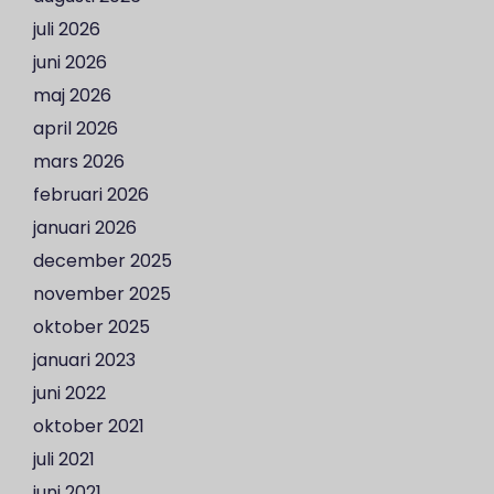
juli 2026
juni 2026
maj 2026
april 2026
mars 2026
februari 2026
januari 2026
december 2025
november 2025
oktober 2025
januari 2023
juni 2022
oktober 2021
juli 2021
juni 2021