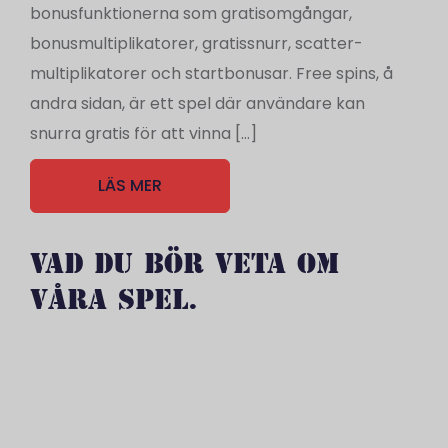
bonusfunktionerna som gratisomgångar,
bonusmultiplikatorer, gratissnurr, scatter-
multiplikatorer och startbonusar. Free spins, å
andra sidan, är ett spel där användare kan
snurra gratis för att vinna […]
LÄS MER
VAD DU BÖR VETA OM
VÅRA SPEL.