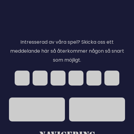
Intresserad av våra spel? Skicka oss ett
meddelande här så återkommer någon så snart
som möjligt.