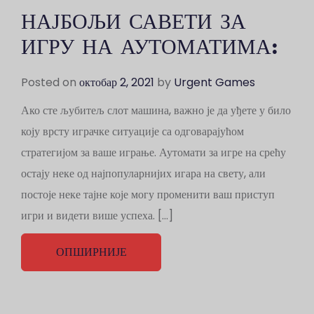
НАЈБОЉИ САВЕТИ ЗА
ИГРУ НА АУТОМАТИМА:
Posted on
октобар 2, 2021
by
Urgent Games
Ако сте љубитељ слот машина, важно је да уђете у било
коју врсту играчке ситуације са одговарајућом
стратегијом за ваше играње. Аутомати за игре на срећу
остају неке од најпопуларнијих игара на свету, али
постоје неке тајне које могу променити ваш приступ
игри и видети више успеха. […]
ОПШИРНИЈЕ