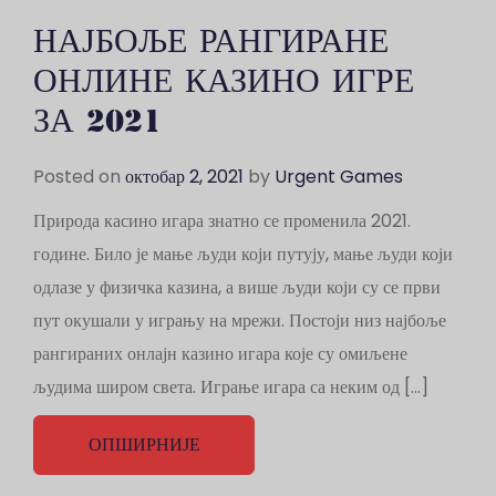
НАЈБОЉЕ РАНГИРАНЕ
ОНЛИНЕ КАЗИНО ИГРЕ
ЗА 2021
Posted on
октобар 2, 2021
by
Urgent Games
Природа касино игара знатно се променила 2021.
године. Било је мање људи који путују, мање људи који
одлазе у физичка казина, а више људи који су се први
пут окушали у игрању на мрежи. Постоји низ најбоље
рангираних онлајн казино игара које су омиљене
људима широм света. Играње игара са неким од […]
ОПШИРНИЈЕ