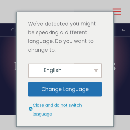
We've detected you might
Српски језик
be speaking a different
language. Do you want to
change to:
МЕСЕЦ:
OKTOBAR
English
2021.
Change Language
Close and do not switch
language