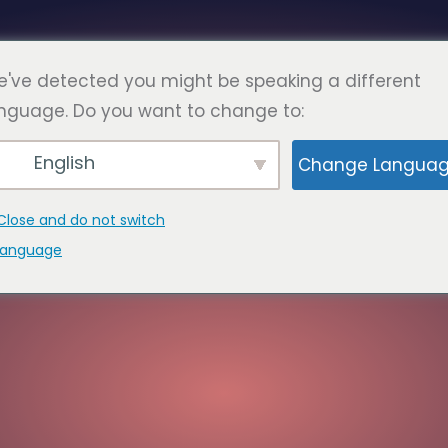
Српски
ФАК
ПАГЕС
КОНТАКТ
've detected you might be speaking a different
nguage. Do you want to change to:
English
Change Langua
Close and do not switch
language