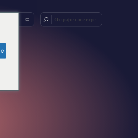
 језик
ge