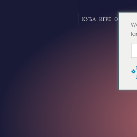
КУЋА
ИГРЕ
О ТОМЕ
We
la