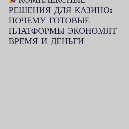
РЕШЕНИЯ ДЛЯ КАЗИНО:
ПОЧЕМУ ГОТОВЫЕ
ПЛАТФОРМЫ ЭКОНОМЯТ
ВРЕМЯ И ДЕНЬГИ