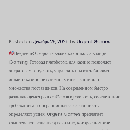
Posted on
Декабрь 29, 2025
by
Urgent Games
Введение: Скорость важна как никогда в мире
iGaming. Готовая платформа для казино позволяет
операторам запускать, управлять и масштабировать
онлайн-казино без сложных интеграций или
множества поставщиков. На современном быстро
развивающемся рынке iGaming скорость, соответствие
требованиям и операционная эффективность
определяют успех. Urgent Games предлагает
комплексное решение для казино, которое помогает