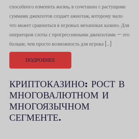
способного изменить жизнь, в сочетании с растущими
суммами джекпотов создает ажиотаж, которому мало
что может сравниться в игровых механиках казино. Для
операторов слоты с прогрессивными джекпотами — это
больше, чем просто возможность для игрока […]
ПОДРОБНЕЕ
КРИПТОКАЗИНО: РОСТ В
МНОГОВАЛЮТНОМ И
МНОГОЯЗЫЧНОМ
СЕГМЕНТЕ.