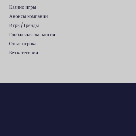
Казино игры
Анонсы компании
Игры/Тренды
Глобальная экспансия
Опыт игрока
Без категории