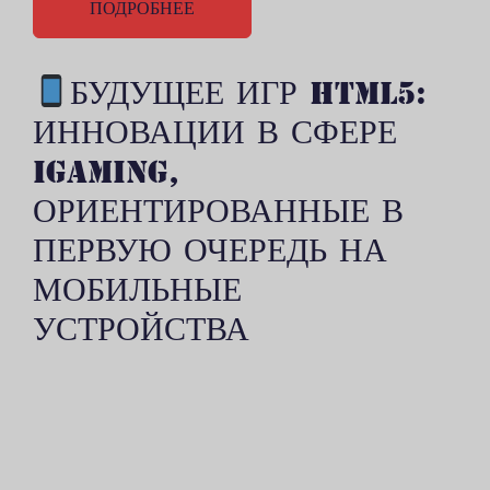
ПОДРОБНЕЕ
БУДУЩЕЕ ИГР HTML5:
ИННОВАЦИИ В СФЕРЕ
IGAMING,
ОРИЕНТИРОВАННЫЕ В
ПЕРВУЮ ОЧЕРЕДЬ НА
МОБИЛЬНЫЕ
УСТРОЙСТВА