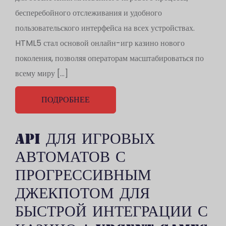
бесперебойного отслеживания и удобного
пользовательского интерфейса на всех устройствах.
HTML5 стал основой онлайн-игр казино нового
поколения, позволяя операторам масштабироваться по
всему миру […]
ПОДРОБНЕЕ
API ДЛЯ ИГРОВЫХ
АВТОМАТОВ С
ПРОГРЕССИВНЫМ
ДЖЕКПОТОМ ДЛЯ
БЫСТРОЙ ИНТЕГРАЦИИ С