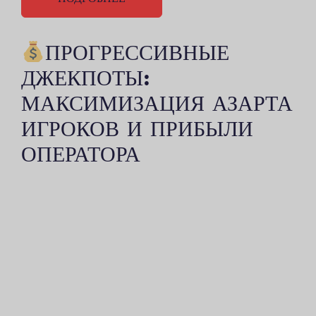
ПРОГРЕССИВНЫЕ
ДЖЕКПОТЫ:
МАКСИМИЗАЦИЯ АЗАРТА
ИГРОКОВ И ПРИБЫЛИ
ОПЕРАТОРА