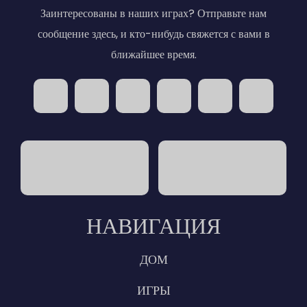
Заинтересованы в наших играх? Отправьте нам
сообщение здесь, и кто-нибудь свяжется с вами в
ближайшее время.
НАВИГАЦИЯ
ДОМ
ИГРЫ