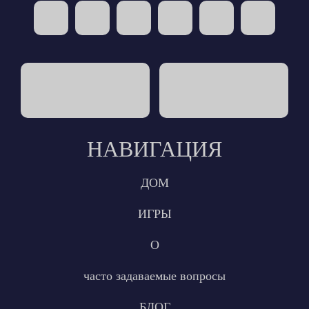
НАВИГАЦИЯ
ДОМ
ИГРЫ
О
часто задаваемые вопросы
БЛОГ