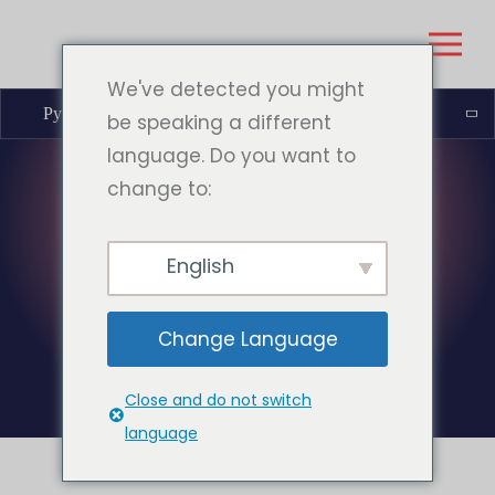
We've detected you might
Русский
be speaking a different
language. Do you want to
change to:
МЕСЯЦ:
English
ОКТЯБРЬ2021
Change Language
Close and do not switch
language