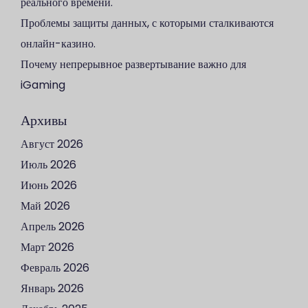
реального времени.
Проблемы защиты данных, с которыми сталкиваются
онлайн-казино.
Почему непрерывное развертывание важно для
iGaming
Архивы
Август 2026
Июль 2026
Июнь 2026
Май 2026
Апрель 2026
Март 2026
Февраль 2026
Январь 2026