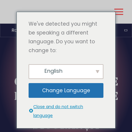
We've detected you might
Română
be speaking a different
language. Do you want to
change to:
SEMNALE
English
GEOGRAFICE ȘI DE
Change Language
PE DISPOZITIV: CE
SĂ URMĂRIȚI ÎN
Close and do not switch
language
SIGURANȚĂ