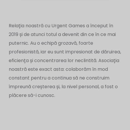
Relația noastră cu Urgent Games a început în
2019 și de atunci totul a devenit din ce în ce mai
puternic. Au o echipă grozavă, foarte
profesionistă, iar eu sunt impresionat de dăruirea,
eficiența și concentrarea lor neclintită. Asociația
noastră este exact asta: colaborăm în mod
constant pentru a continua să ne construim
împreună creșterea și, la nivel personal, a fost o
plăcere să-i cunosc.