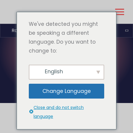
We've detected you might
Română
be speaking a different
language. Do you want to
change to:
LUCKY PARIAJ
English
Change Language
Close and do not switch
language