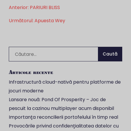
Navigare
Anterior:
PARIURI BLISS
în
Următorul:
Apuesta Wey
articole
Caută
după:
Articole recente
Infrastructură cloud-nativă pentru platforme de
jocuri moderne
Lansare nouă: Pond Of Prosperity – Joc de
pescuit la cazinou multiplayer acum disponibil
Importanța reconcilierii portofelului în timp real
Provocările privind confidențialitatea datelor cu