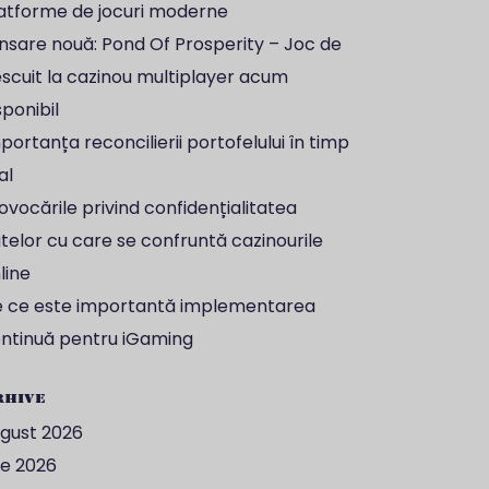
atforme de jocuri moderne
nsare nouă: Pond Of Prosperity – Joc de
scuit la cazinou multiplayer acum
sponibil
portanța reconcilierii portofelului în timp
al
ovocările privind confidențialitatea
telor cu care se confruntă cazinourile
line
 ce este importantă implementarea
ntinuă pentru iGaming
rhive
gust 2026
lie 2026