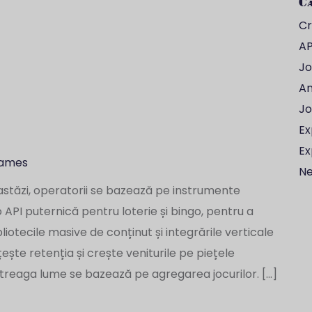
Ca
Cr
AP
Jo
An
Jo
Ex
Ex
Games
Ne
astăzi, operatorii se bazează pe instrumente
o API puternică pentru loterie și bingo, pentru a
iotecile masive de conținut și integrările verticale
te retenția și crește veniturile pe piețele
ntreaga lume se bazează pe agregarea jocurilor. […]