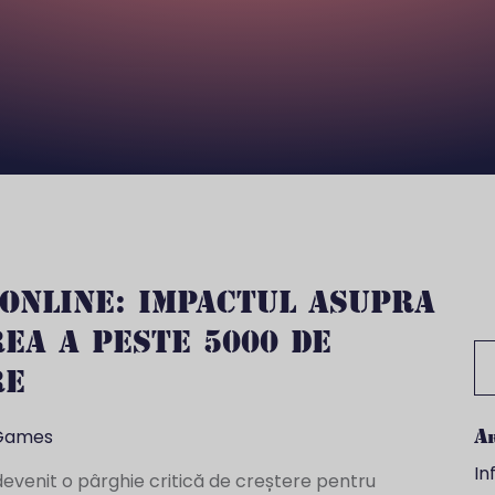
ONLINE: IMPACTUL ASUPRA
REA A PESTE 5000 DE
Ca
RE
du
Ar
Games
In
devenit o pârghie critică de creștere pentru