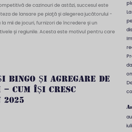
pl
mpetitivă de cazinouri de astăzi, succesul este
La
teza de lansare pe piață și alegerea jucătorului -
pe
a mii de jocuri, furnizori de încredere și un
di
vele și regiunile. Acesta este motivul pentru care
Im
re
Pr
da
on
ȘI BINGO ȘI AGREGARE DE
De
 – CUM ÎȘI CRESC
co
 2025
A
au
iu