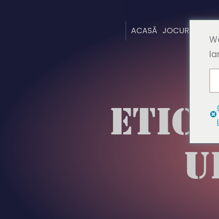
ACASĂ
JOCURI
DESP
We
la
ETIC
U