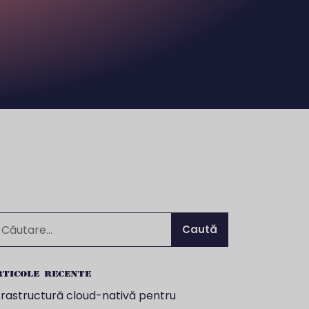
ută
pă:
ticole recente
frastructură cloud-nativă pentru