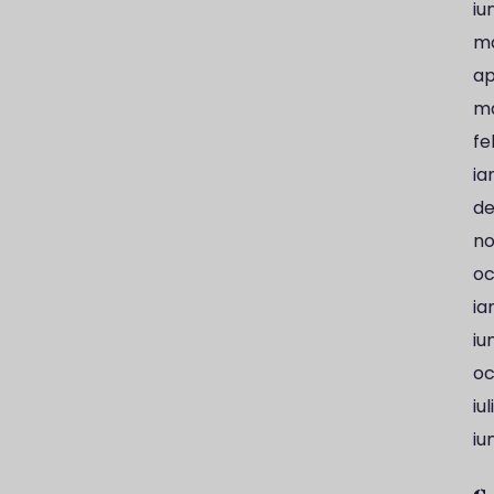
iu
ma
ap
ma
fe
ia
de
no
oc
ia
iu
oc
iu
iu