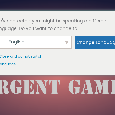
Româ
RE
FAQ
PAGINI
A LUA LEGATURA
've detected you might be speaking a different
nguage. Do you want to change to:
English
Change Langua
HETĂ:
AGRE
Close and do not switch
language
RGENT GAM