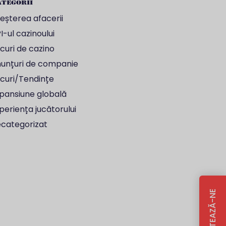
tegorii
eșterea afacerii
I-ul cazinoului
curi de cazino
unțuri de companie
curi/Tendințe
pansiune globală
periența jucătorului
categorizat