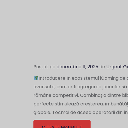
Postat pe
decembrie 11, 2025
de
Urgent 
Introducere În ecosistemul iGaming de 
avansate, cum ar fi agregarea jocurilor și 
rămâne competitivi. Combinația dintre bibl
perfecte stimulează creșterea, îmbunătățeș
globale. Tocmai de aceea operatorii din î
CITESTE MAI MULT