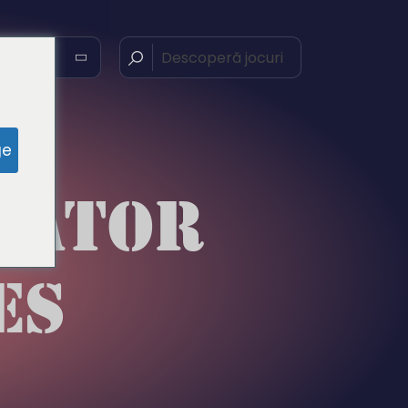
nă
ge
GATOR
ES