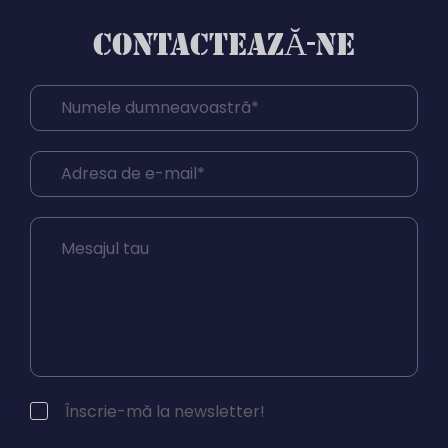
CONTACTEAZĂ-NE
Înscrie-mă la newsletter!