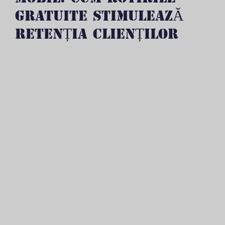
GRATUITE STIMULEAZĂ
RETENȚIA CLIENȚILOR