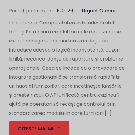
Postat pe
februarie 5, 2026
de
Urgent Games
Introducere: Complexitatea este adevăratul
blocaj. Pe măsură ce platformele de cazinou se
extind, adăugarea de noi furnizori de jocuri
introduce adesea o logică inconsistentă, cazuri
limită, neconcordanțe de raportare și probleme
operaționale. Ceea ce începe ca o provocare de
integrare gestionabilă se transformă rapid într-
un haos al furnizorilor, care încetinește lansările
și crește riscul. O API unificată pentru cazinou îi
ajută pe operatori să recâștige controlul prin
standardizarea modului în care furnizorii […]
CITESTE MAI MULT