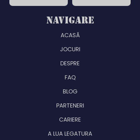
NAVIGARE
ACASĂ
JOCURI
DESPRE
FAQ
BLOG
PARTENERI
CARIERE
A LUA LEGATURA