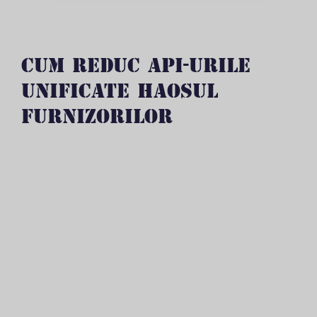
CUM REDUC API-URILE
UNIFICATE HAOSUL
FURNIZORILOR