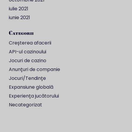
iulie 2021
iunie 2021
Categorii
Creșterea afacerii
API-ul cazinoului
Jocuri de cazino
Anunțuri de companie
Jocuri/Tendințe
Expansiune globală
Experiența jucătorului
Necategorizat