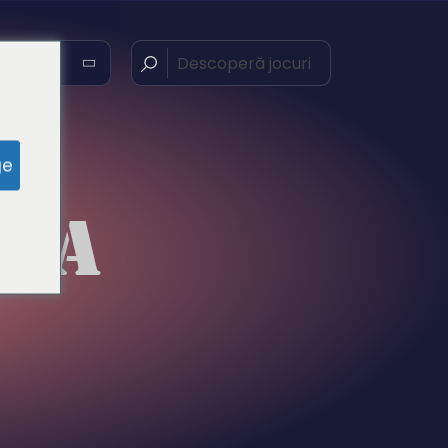
nă
ge
URA