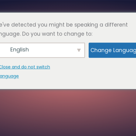
Româ
RE
FAQ
PAGINI
A LUA LEGATURA
've detected you might be speaking a different
nguage. Do you want to change to:
English
Change Langua
LUA LEGAT
Close and do not switch
language