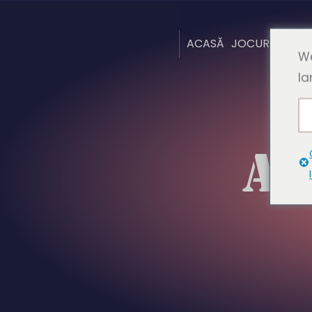
ACASĂ
JOCURI
DESP
We
la
A 