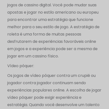
jogos de cassino digital. Você pode mudar suas
apostas e jogar no estilo americano ou europeu
para encontrar uma estratégia que funcione
melhor para o seu estilo de jogo. A estratégia de
roleta é uma forma de muitas pessoas
desfrutarem de experiências favoráveis online
em jogos e a experiência pode ser a mesma de
jogar em um cassino físico.
Vídeo pôquer:
Os jogos de vídeo pôquer contra um crupiê ou
jogador contra jogador continuam sendo
experiências populares online. A escolha de jogar
vídeo pôquer pode exigir experiência e
estratégia. Quando você desenvolve um talento