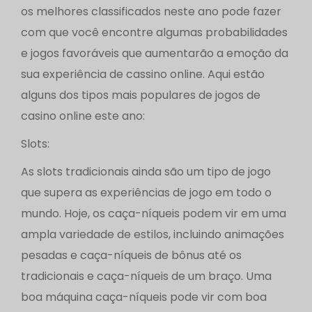
os melhores classificados neste ano pode fazer
com que você encontre algumas probabilidades
e jogos favoráveis que aumentarão a emoção da
sua experiência de cassino online. Aqui estão
alguns dos tipos mais populares de jogos de
casino online este ano:
Slots:
As slots tradicionais ainda são um tipo de jogo
que supera as experiências de jogo em todo o
mundo. Hoje, os caça-níqueis podem vir em uma
ampla variedade de estilos, incluindo animações
pesadas e caça-níqueis de bônus até os
tradicionais e caça-níqueis de um braço. Uma
boa máquina caça-níqueis pode vir com boa