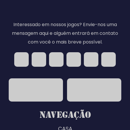
Interessado em nossos jogos? Envie-nos uma
mensagem aqui e alguém entrará em contato
com você o mais breve possível.
NAVEGAÇÃO
CASA