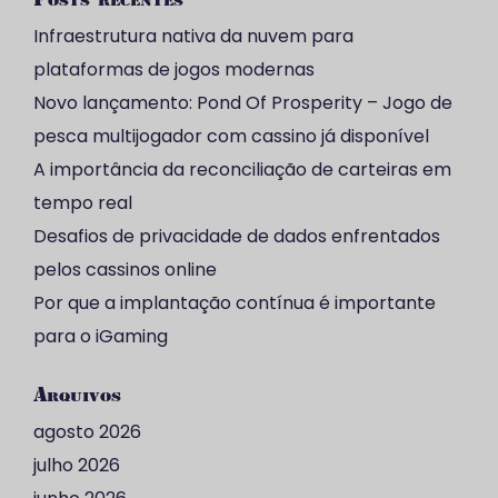
Infraestrutura nativa da nuvem para
plataformas de jogos modernas
Novo lançamento: Pond Of Prosperity – Jogo de
pesca multijogador com cassino já disponível
A importância da reconciliação de carteiras em
tempo real
Desafios de privacidade de dados enfrentados
pelos cassinos online
Por que a implantação contínua é importante
para o iGaming
Arquivos
agosto 2026
julho 2026