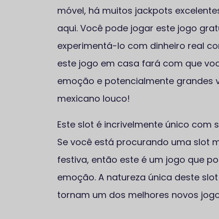
móvel, há muitos jackpots excelent
aqui. Você pode jogar este jogo gra
experimentá-lo com dinheiro real c
este jogo em casa fará com que voc
emoção e potencialmente grandes v
mexicano louco!
Este slot é incrivelmente único com
Se você está procurando uma slot m
festiva, então este é um jogo que po
emoção. A natureza única deste slo
tornam um dos melhores novos jogo