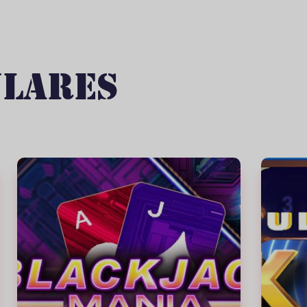
ULARES