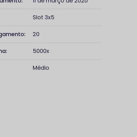
çamento:
11 de março de 2020
Slot 3x5
agamento:
20
ma:
5000x
Médio