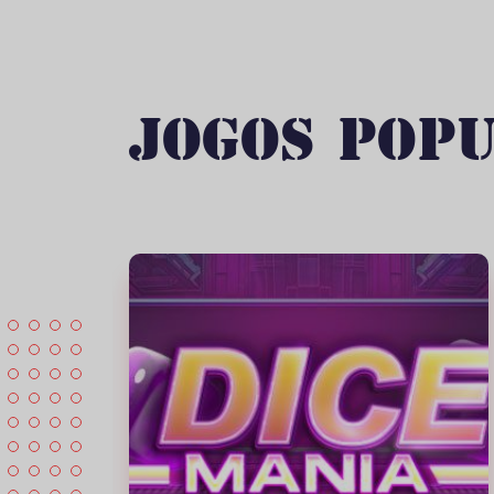
JOGOS POP