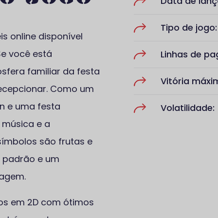
Data de lan
Tipo de jogo:
 online disponível
Se você está
Linhas de p
era familiar da festa
Vitória máxi
decepcionar. Como um
en e uma festa
Volatilidade:
 música e a
símbolos são frutas e
s padrão e um
vagem.
dos em 2D com ótimos