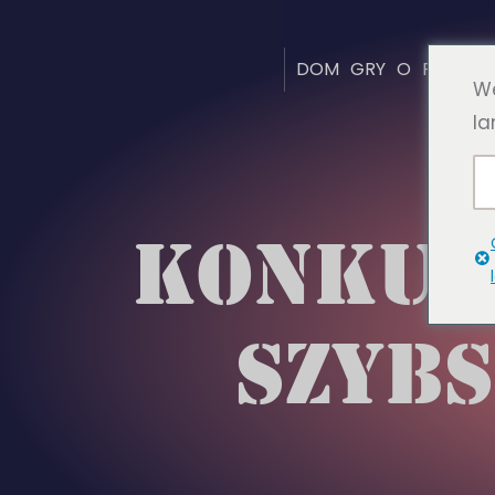
DOM
GRY
O
FAQ
ST
We
la
KONKUR
SZYBS