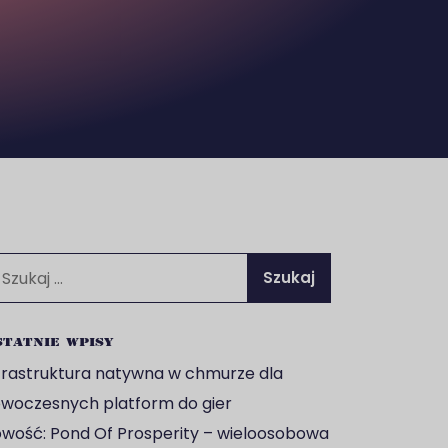
ukaj:
tatnie wpisy
frastruktura natywna w chmurze dla
woczesnych platform do gier
wość: Pond Of Prosperity – wieloosobowa