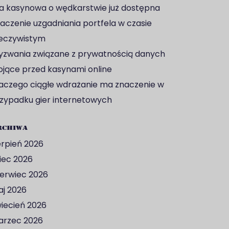
a kasynowa o wędkarstwie już dostępna
aczenie uzgadniania portfela w czasie
eczywistym
zwania związane z prywatnością danych
ojące przed kasynami online
aczego ciągłe wdrażanie ma znaczenie w
zypadku gier internetowych
rchiwa
erpień 2026
piec 2026
erwiec 2026
j 2026
iecień 2026
rzec 2026