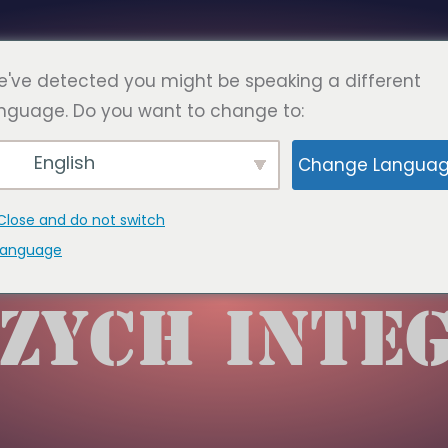
Polski
RONY
KONTAKT
've detected you might be speaking a different
nguage. Do you want to change to:
English
Change Langua
ENCYJNA P
Close and do not switch
language
ZYCH INTE