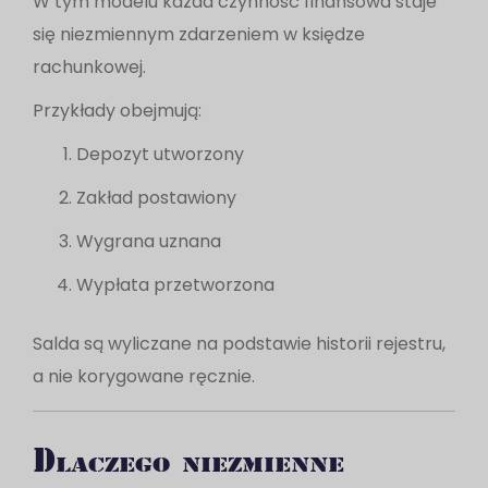
W tym modelu każda czynność finansowa staje
się niezmiennym zdarzeniem w księdze
rachunkowej.
Przykłady obejmują:
Depozyt utworzony
Zakład postawiony
Wygrana uznana
Wypłata przetworzona
Salda są wyliczane na podstawie historii rejestru,
a nie korygowane ręcznie.
Dlaczego niezmienne