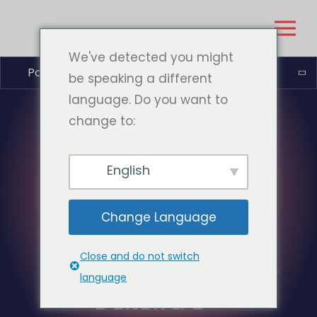
We've detected you might
Polski
be speaking a different
language. Do you want to
change to:
PODEJŚCIE DO
English
RÓWNOWAGI
Change Language
OPARTE NA
“JEDNYM ŹRÓDLE
Close and do not switch
language
PRAWDY”