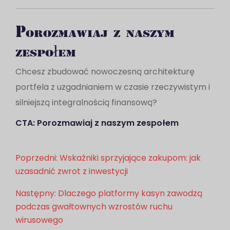
Porozmawiaj z naszym
zespołem
Chcesz zbudować nowoczesną architekturę
portfela z uzgadnianiem w czasie rzeczywistym i
silniejszą integralnością finansową?
CTA: Porozmawiaj z naszym zespołem
Nawigacja
Poprzedni:
Wskaźniki sprzyjające zakupom: jak
uzasadnić zwrot z inwestycji
wpisu
Następny:
Dlaczego platformy kasyn zawodzą
podczas gwałtownych wzrostów ruchu
wirusowego