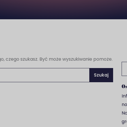
go, czego szukasz. Być może wyszukiwanie pomoże.
Sz
Os
In
no
No
gr