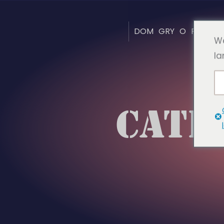
DOM
GRY
O
FAQ
ST
We
la
CATE