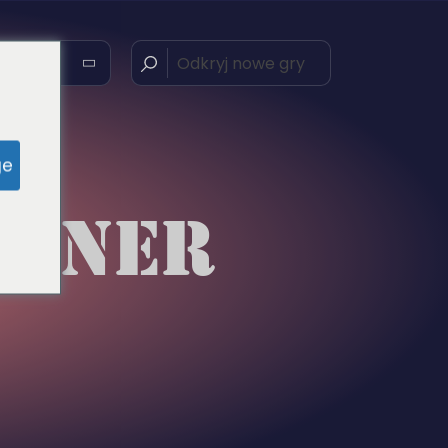
ge
RTNER