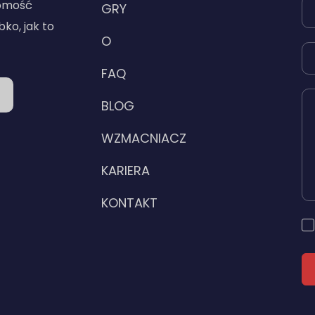
domość
GRY
bko, jak to
O
FAQ
BLOG
WZMACNIACZ
KARIERA
KONTAKT