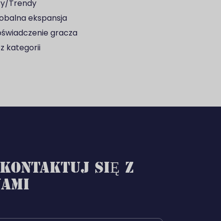
y/Trendy
obalna ekspansja
świadczenie gracza
z kategorii
KONTAKTUJ SIĘ Z
NAMI