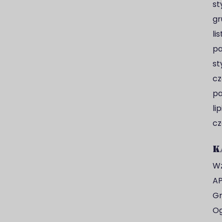
st
gr
li
pa
st
cz
pa
li
cz
K
Wz
AP
Gr
Og