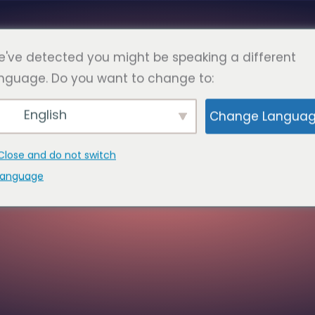
Polski
RONY
KONTAKT
've detected you might be speaking a different
nguage. Do you want to change to:
English
Change Langua
GORIES:
PA
Close and do not switch
language