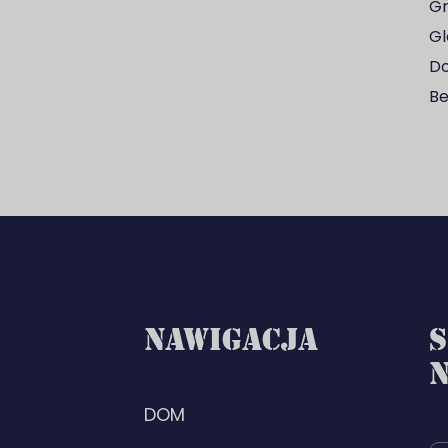
Gr
Gl
Do
Be
NAWIGACJA
S
DOM