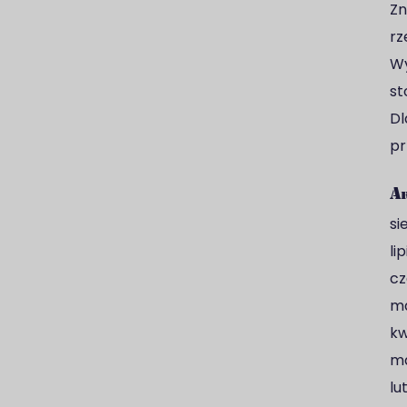
Zn
rz
Wy
st
Dl
pr
A
si
li
cz
ma
kw
ma
lu