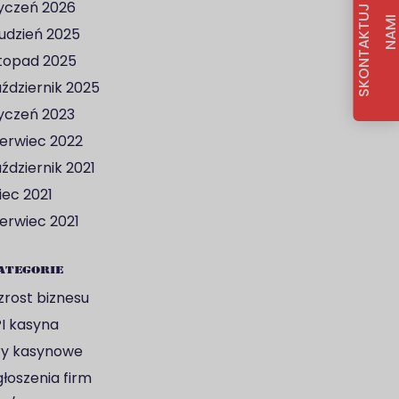
S
K
O
N
T
A
K
T
U
J
S
I
Ę
Z
N
A
M
yczeń 2026
udzień 2025
stopad 2025
ździernik 2025
yczeń 2023
erwiec 2022
ździernik 2021
piec 2021
erwiec 2021
ategorie
rost biznesu
I kasyna
y kasynowe
łoszenia firm