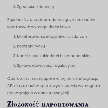
Zgodność z licencją
Zgodność z przepisami dotyczącymi zakładów
sportowych wymaga dodatkowo:
Monitorowanie integralności zdarzeń
Kontrola rynku
Nadzór nad zakładami bukmacherskimi
Sprawozdawczość regulacyjna
Operatorzy muszą upewnić się, że ich integracja
API dla zakładów sportowych spełnia wymagania
obowiązujące w danej jurysdykcji.
Złożoność raportowania