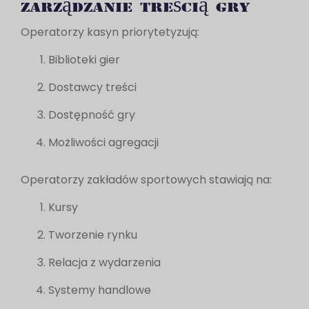
zarządzanie treścią gry
Operatorzy kasyn priorytetyzują:
Biblioteki gier
Dostawcy treści
Dostępność gry
Możliwości agregacji
Operatorzy zakładów sportowych stawiają na:
Kursy
Tworzenie rynku
Relacja z wydarzenia
Systemy handlowe