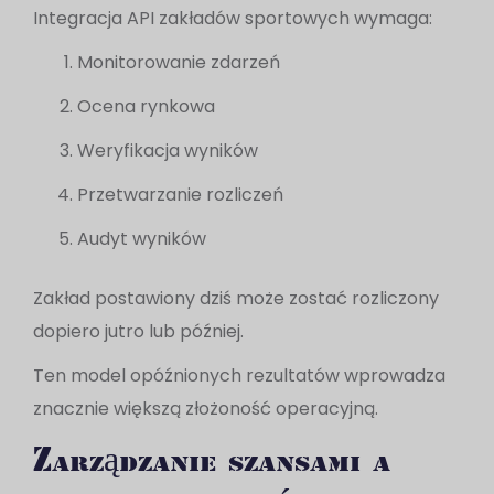
Integracja API zakładów sportowych wymaga:
Monitorowanie zdarzeń
Ocena rynkowa
Weryfikacja wyników
Przetwarzanie rozliczeń
Audyt wyników
Zakład postawiony dziś może zostać rozliczony
dopiero jutro lub później.
Ten model opóźnionych rezultatów wprowadza
znacznie większą złożoność operacyjną.
Zarządzanie szansami a