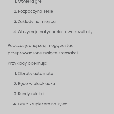
Otwiera grę
Rozpoczyna sesję
Zakłady na miejsca
Otrzymuje natychmiastowe rezultaty
Podczas jednej sesji mogą zostać
przeprowadzone tysiące transakcji.
Przykłady obejmują:
Obroty automatu
Ręce w blackjacku
Rundy ruletki
Gry z krupierem na żywo