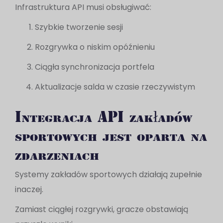
Infrastruktura API musi obsługiwać:
Szybkie tworzenie sesji
Rozgrywka o niskim opóźnieniu
Ciągła synchronizacja portfela
Aktualizacje salda w czasie rzeczywistym
Integracja API zakładów
sportowych jest oparta na
zdarzeniach
Systemy zakładów sportowych działają zupełnie
inaczej.
Zamiast ciągłej rozgrywki, gracze obstawiają