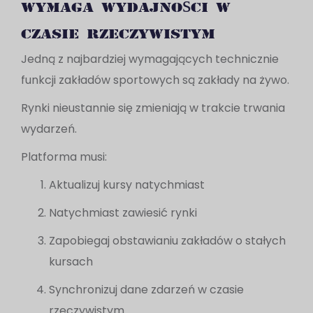
wymaga wydajności w
czasie rzeczywistym
Jedną z najbardziej wymagających technicznie
funkcji zakładów sportowych są zakłady na żywo.
Rynki nieustannie się zmieniają w trakcie trwania
wydarzeń.
Platforma musi:
Aktualizuj kursy natychmiast
Natychmiast zawiesić rynki
Zapobiegaj obstawianiu zakładów o stałych
kursach
Synchronizuj dane zdarzeń w czasie
rzeczywistym