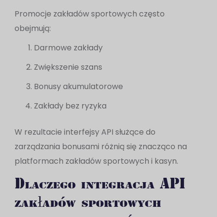
Promocje zakładów sportowych często
obejmują:
Darmowe zakłady
Zwiększenie szans
Bonusy akumulatorowe
Zakłady bez ryzyka
W rezultacie interfejsy API służące do
zarządzania bonusami różnią się znacząco na
platformach zakładów sportowych i kasyn.
Dlaczego integracja API
zakładów sportowych