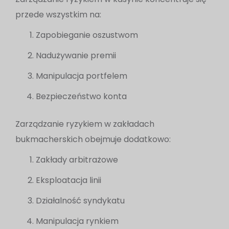
przede wszystkim na:
Zapobieganie oszustwom
Nadużywanie premii
Manipulacja portfelem
Bezpieczeństwo konta
Zarządzanie ryzykiem w zakładach
bukmacherskich obejmuje dodatkowo:
Zakłady arbitrażowe
Eksploatacja linii
Działalność syndykatu
Manipulacja rynkiem