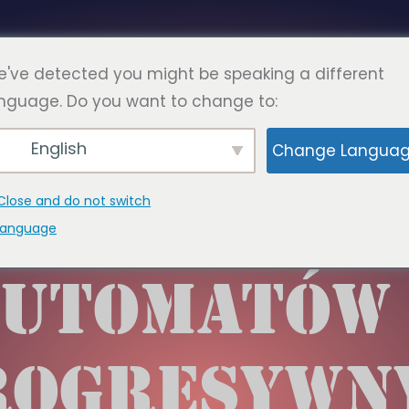
Polski
RONY
KONTAKT
've detected you might be speaking a different
nguage. Do you want to change to:
English
Change Langua
TWA INTEGRA
Close and do not switch
language
UTOMATÓW
ROGRESYWN