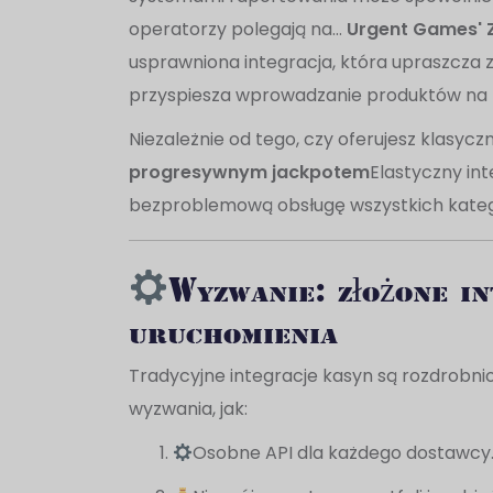
operatorzy polegają na…
Urgent Games' 
usprawniona integracja, która upraszcza 
przyspiesza wprowadzanie produktów na 
Niezależnie od tego, czy oferujesz klasyczn
progresywnym jackpotem
Elastyczny in
bezproblemową obsługę wszystkich kategor
Wyzwanie: złożone in
uruchomienia
Tradycyjne integracje kasyn są rozdrobni
wyzwania, jak:
Osobne API dla każdego dostawcy