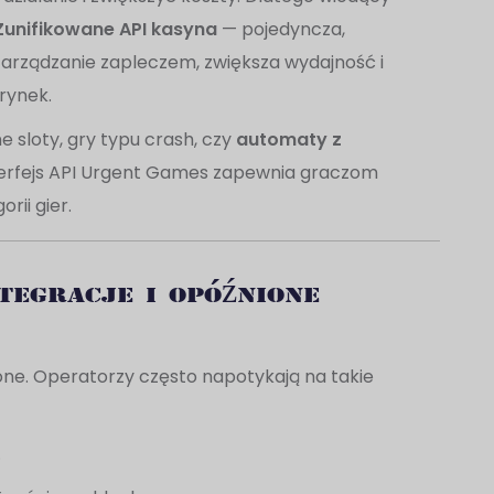
Zunifikowane API kasyna
— pojedyncza,
zarządzanie zapleczem, zwiększa wydajność i
rynek.
e sloty, gry typu crash, czy
automaty z
terfejs API Urgent Games zapewnia graczom
ii gier.
tegracje i opóźnione
one. Operatorzy często napotykają na takie
.