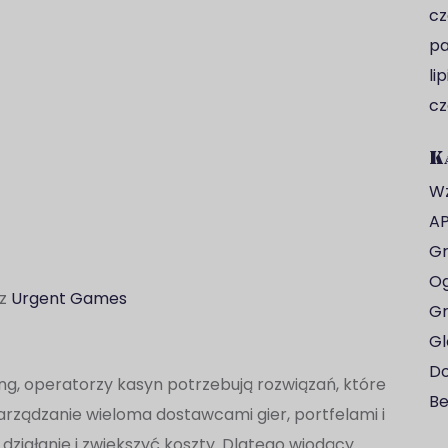
cz
pa
li
cz
K
Wz
AP
Gr
Og
ez
Urgent Games
Gr
Gl
Do
ing, operatorzy kasyn potrzebują rozwiązań, które
Be
. Zarządzanie wieloma dostawcami gier, portfelami i
iałanie i zwiększyć koszty. Dlatego wiodący