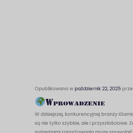
Opublikowano w
październik 22, 2025
prz
Wprowadzenie
W dzisiejszej, konkurencyjnej branży iGam
są nie tylko szybkie, ale i przyszłościowe
systemami raportowania może spowolnić dz