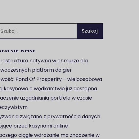
ukaj:
tatnie wpisy
frastruktura natywna w chmurze dla
woczesnych platform do gier
wość: Pond Of Prosperity – wieloosobowa
a kasynowa o wędkarstwie już dostępna
aczenie uzgadniania portfela w czasie
eczywistym
zwania związane z prywatnością danych
ojące przed kasynami online
aczego ciągłe wdrażanie ma znaczenie w