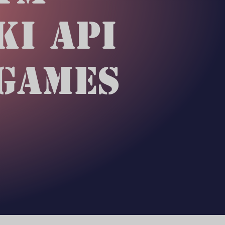
KI API
GAMES