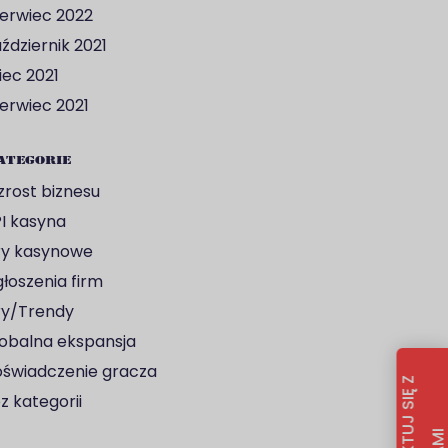
erwiec 2022
ździernik 2021
piec 2021
erwiec 2021
ategorie
rost biznesu
I kasyna
y kasynowe
łoszenia firm
y/Trendy
obalna ekspansja
świadczenie gracza
z kategorii