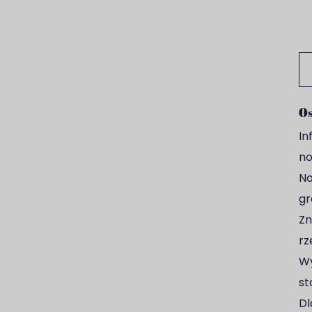
Sz
Os
In
no
No
gr
Zn
rz
Wy
st
Dl