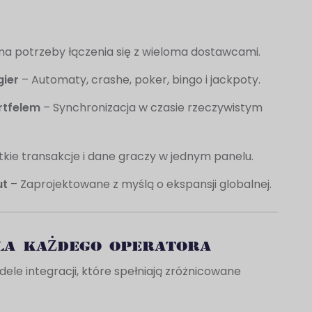
ma potrzeby łączenia się z wieloma dostawcami.
gier
– Automaty, crashe, poker, bingo i jackpoty.
rtfelem
– Synchronizacja w czasie rzeczywistym
kie transakcje i dane graczy w jednym panelu.
ut
– Zaprojektowane z myślą o ekspansji globalnej.
la każdego operatora
le integracji, które spełniają zróżnicowane