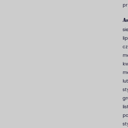
pr
A
si
li
cz
ma
kw
ma
lu
st
gr
li
pa
st