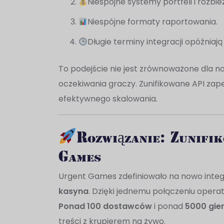
Niespójne systemy portfeli i rozbie
Niespójne formaty raportowania.
Długie terminy integracji opóźnia
To podejście nie jest zrównoważone dla n
oczekiwania graczy. Zunifikowane API zap
efektywnego skalowania.
Rozwiązanie: Zunifi
Games
Urgent Games zdefiniowało na nowo integ
kasyna
. Dzięki jednemu połączeniu ope
Ponad 100 dostawców
i ponad
5000 gie
treści z krupierem na żywo.