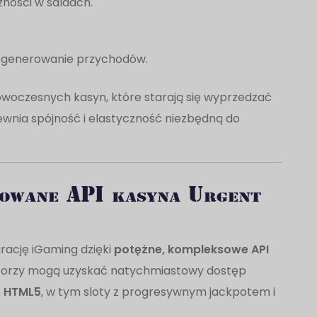
żności w saldach.
ją generowanie przychodów.
owoczesnych kasyn, które starają się wyprzedzać
ewnia spójność i elastyczność niezbędną do
kowane API kasyna Urgent
rację iGaming dzięki
potężne, kompleksowe API
ratorzy mogą uzyskać natychmiastowy dostęp
r HTML5
, w tym sloty z progresywnym jackpotem i