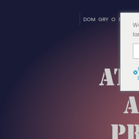
DOM
GRY
O
FAQ
ST
We
la
ŁA
A
P