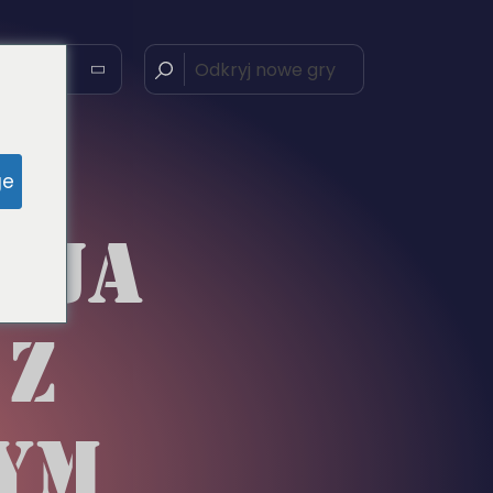
ge
CJA
 Z
YM