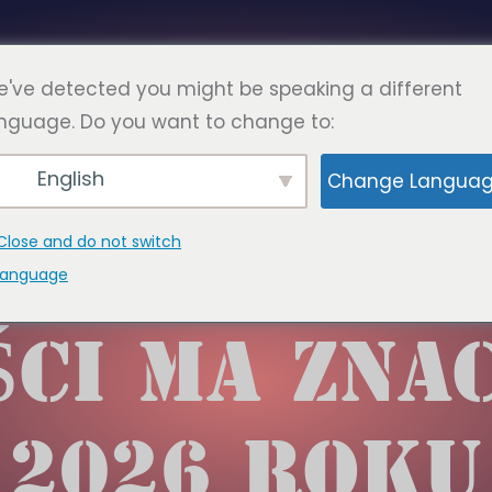
Polski
RONY
KONTAKT
've detected you might be speaking a different
nguage. Do you want to change to:
English
Change Langua
GO AUTOMA
Close and do not switch
language
CI MA ZNA
2026 ROKU