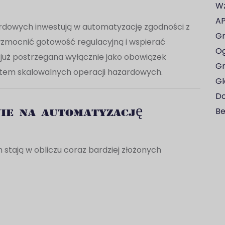
Wz
AP
ardowych inwestują w automatyzację zgodności z
Gr
wzmocnić gotowość regulacyjną i wspierać
Og
 już postrzegana wyłącznie jako obowiązek
Gr
ntem skalowalnych operacji hazardowych.
Gl
Do
ie na automatyzację
Be
stają w obliczu coraz bardziej złożonych