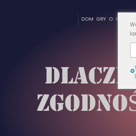
DOM
GRY
O
FAQ
ST
We
la
DLACZE
ZGODNOŚ