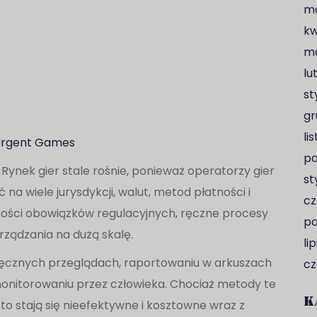
ma
kw
ma
lu
st
gr
li
rgent Games
pa
Rynek gier stale rośnie, ponieważ operatorzy gier
st
na wiele jurysdykcji, walut, metod płatności i
cz
ości obowiązków regulacyjnych, ręczne procesy
pa
arządzania na dużą skalę.
li
 ręcznych przeglądach, raportowaniu w arkuszach
cz
monitorowaniu przez człowieka. Chociaż metody te
K
to stają się nieefektywne i kosztowne wraz z