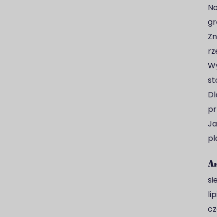
No
gr
Zn
rz
Wy
st
Dl
pr
Ja
pl
A
si
li
cz