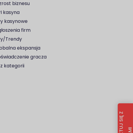
rost biznesu
I kasyna
y kasynowe
łoszenia firm
y/Trendy
obalna ekspansja
świadczenie gracza
z kategorii