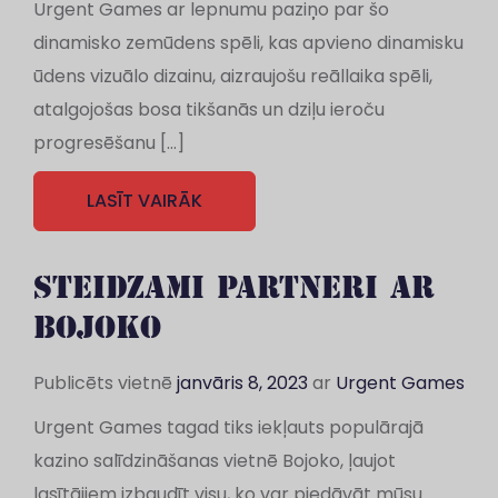
Urgent Games ar lepnumu paziņo par šo
dinamisko zemūdens spēli, kas apvieno dinamisku
ūdens vizuālo dizainu, aizraujošu reāllaika spēli,
atalgojošas bosa tikšanās un dziļu ieroču
progresēšanu […]
LASĪT VAIRĀK
STEIDZAMI PARTNERI AR
BOJOKO
Publicēts vietnē
janvāris 8, 2023
ar
Urgent Games
Urgent Games tagad tiks iekļauts populārajā
kazino salīdzināšanas vietnē Bojoko, ļaujot
lasītājiem izbaudīt visu, ko var piedāvāt mūsu