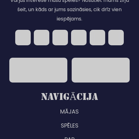
Vai jūs interesē mūsu spēles? Nosūtiet mums ziņu
šeit, un kāds ar jums sazināsies, cik drīz vien
iespējams.
NAVIGĀCIJA
MĀJAS
SPĒLES