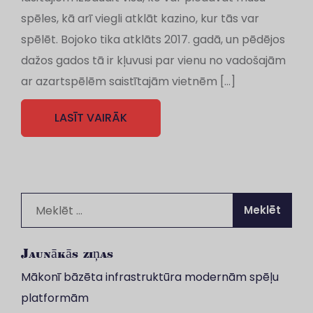
spēles, kā arī viegli atklāt kazino, kur tās var
spēlēt. Bojoko tika atklāts 2017. gadā, un pēdējos
dažos gados tā ir kļuvusi par vienu no vadošajām
ar azartspēlēm saistītajām vietnēm […]
LASĪT VAIRĀK
Meklēt:
Jaunākās ziņas
Mākonī bāzēta infrastruktūra modernām spēļu
platformām