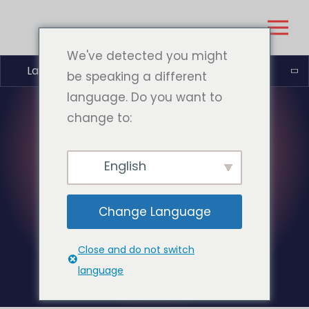
We've detected you might
Latviešu valoda
be speaking a different
language. Do you want to
change to:
KATEGORIJA:
English
UZŅĒMUMA
Change Language
PAZIŅOJUMI
Close and do not switch
language