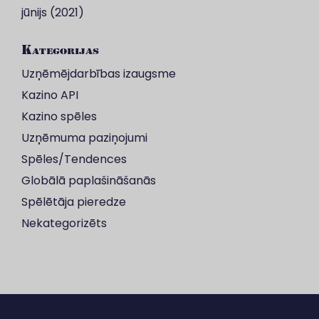
jūnijs (2021)
Kategorijas
Uzņēmējdarbības izaugsme
Kazino API
Kazino spēles
Uzņēmuma paziņojumi
Spēles/Tendences
Globālā paplašināšanās
Spēlētāja pieredze
Nekategorizēts