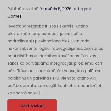
Publicēts vietnē
februāris 5, 2026
ar
Urgent
Games
Ievads: Sarežģītība ir īstais šķērslis. Kazino
platformām paplašinoties, jaunu spēļu
nodrošinātāju pievienošana bieži vien rada
nekonsekventu loģiku, robežgadījumus, ziņošanas
neatbilstības un darbības kavēšanos. Tas, kas
sākas kā pārvaldāma integrācijas problēma, ātri
pārvēršas par nodrošinātāju haosu, kas palēnina
palaišanu un palielina risku. Vienota kazino API
palīdz operatoriem atgūt kontroli, standartizējot,
kā nodrošinātāji […]
LASĪT VAIRĀK