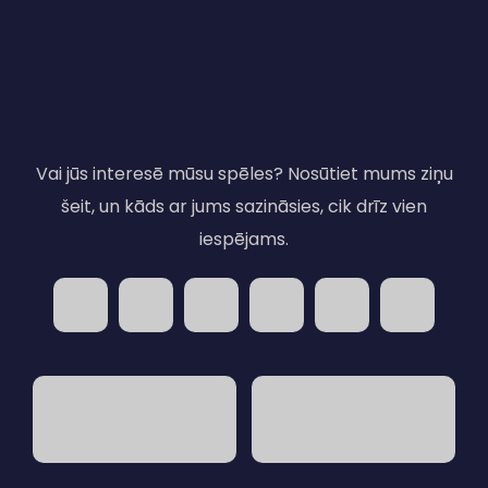
Vai jūs interesē mūsu spēles? Nosūtiet mums ziņu
šeit, un kāds ar jums sazināsies, cik drīz vien
iespējams.