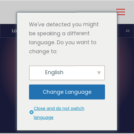
We've detected you might
Latviešu valoda
be speaking a different
language. Do you want to
change to:
KATEGORIJA:
English
SPĒLĒTĀJA
Change Language
PIEREDZE
Close and do not switch
language