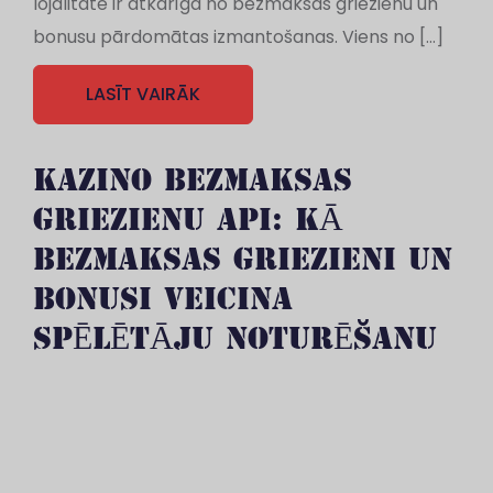
lojalitāte ir atkarīga no bezmaksas griezienu un
bonusu pārdomātas izmantošanas. Viens no […]
LASĪT VAIRĀK
KAZINO BEZMAKSAS
GRIEZIENU API: KĀ
BEZMAKSAS GRIEZIENI UN
BONUSI VEICINA
SPĒLĒTĀJU NOTURĒŠANU