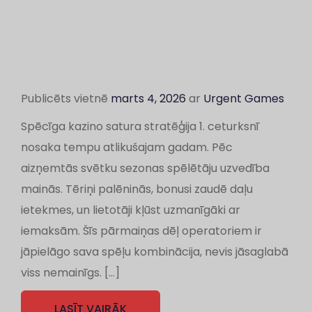
Publicēts vietnē
marts 4, 2026
ar
Urgent Games
Spēcīga kazino satura stratēģija 1. ceturksnī
nosaka tempu atlikušajam gadam. Pēc
aizņemtās svētku sezonas spēlētāju uzvedība
mainās. Tēriņi palēninās, bonusi zaudē daļu
ietekmes, un lietotāji kļūst uzmanīgāki ar
iemaksām. Šīs pārmaiņas dēļ operatoriem ir
jāpielāgo sava spēļu kombinācija, nevis jāsaglabā
viss nemainīgs. […]
LASĪT VAIRĀK