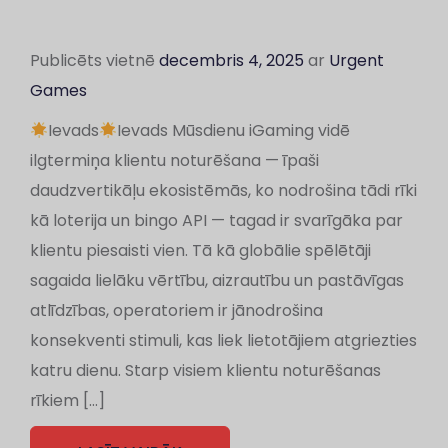
Publicēts vietnē
decembris 4, 2025
ar
Urgent
Games
Ievads
Ievads Mūsdienu iGaming vidē
ilgtermiņa klientu noturēšana — īpaši
daudzvertikāļu ekosistēmās, ko nodrošina tādi rīki
kā loterija un bingo API — tagad ir svarīgāka par
klientu piesaisti vien. Tā kā globālie spēlētāji
sagaida lielāku vērtību, aizrautību un pastāvīgas
atlīdzības, operatoriem ir jānodrošina
konsekventi stimuli, kas liek lietotājiem atgriezties
katru dienu. Starp visiem klientu noturēšanas
rīkiem […]