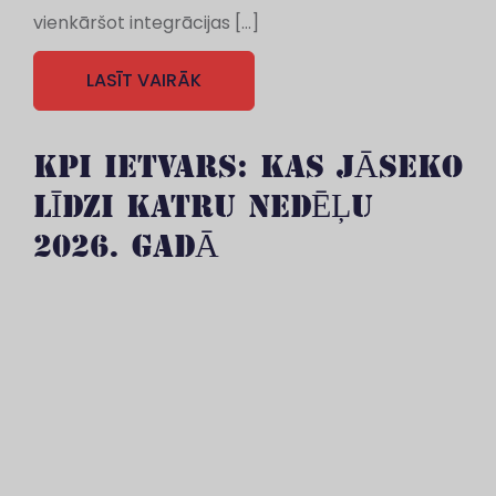
vienkāršot integrācijas […]
LASĪT VAIRĀK
KPI IETVARS: KAS JĀSEKO
LĪDZI KATRU NEDĒĻU
2026. GADĀ