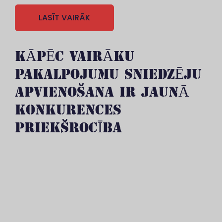
LASĪT VAIRĀK
KĀPĒC VAIRĀKU
PAKALPOJUMU SNIEDZĒJU
APVIENOŠANA IR JAUNĀ
KONKURENCES
PRIEKŠROCĪBA