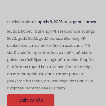
Publicēts vietnē
aprīlis 6, 2026
ar
Urgent Games
Ievads: Kāpēc iGaming KPI izsekošana ir svarīga
2026. gadā 2026. gadā pareizo iGaming KPI
izsekošana vairs nav ikmēneša uzdevums. Tā
vietā vadošie operatori katru nedēļu pārskata
galvenos rādītājus, lai saglabātu konkurētspēju.
Platformas tagad katru stundu ģenerē milzīgu
daudzumu spēlētāju datu. Tomēr patiesā
priekšrocība rodas, ātri analizējot šos datus un
rīkojoties, pamatojoties uz tiem. […]
LASĪT VAIRĀK