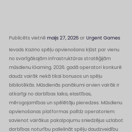
Publicēts vietnē
maijs 27, 2026
ar
Urgent Games
Ievads Kazino spēļu apvienošana kļūst par vienu
no svarīgākajām infrastruktūras stratēģijām
mūsdienu iGaming. 2026. gadā operatori konkurē
daudz vairāk nekā tikai bonusos un spēļu
bibliotēkās. Mūsdienās panākumi arvien vairāk ir
atkarīgi no darbības laika, elastības,
mērogojamības un spēlētāju pieredzes. Mūsdienu
apvienošanas platformas palīdz operatoriem:
savienot vairākus pakalpojumu sniedzējus uzlabot
darbības noturību palielināt spēļu daudzveidību