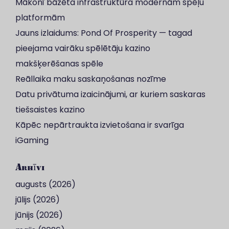
Mākonī bāzēta infrastruktūra modernām spēļu
platformām
Jauns izlaidums: Pond Of Prosperity — tagad
pieejama vairāku spēlētāju kazino
makšķerēšanas spēle
Reāllaika maku saskaņošanas nozīme
Datu privātuma izaicinājumi, ar kuriem saskaras
tiešsaistes kazino
Kāpēc nepārtraukta izvietošana ir svarīga
iGaming
Arhīvi
augusts (2026)
jūlijs (2026)
jūnijs (2026)