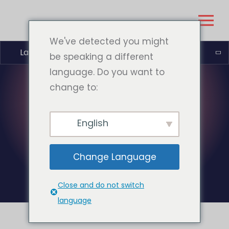
We've detected you might
Latviešu valoda
be speaking a different
language. Do you want to
change to:
KATEGORIJA:
English
NEKATEGORIZĒTS
Change Language
Close and do not switch
language