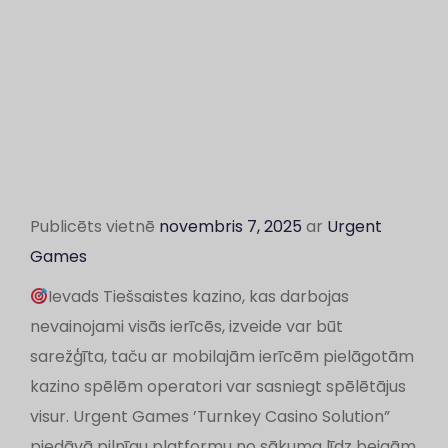
Publicēts vietnē
novembris 7, 2025
ar
Urgent
Games
Ievads Tiešsaistes kazino, kas darbojas
nevainojami visās ierīcēs, izveide var būt
sarežģīta, taču ar mobilajām ierīcēm pielāgotām
kazino spēlēm operatori var sasniegt spēlētājus
visur. Urgent Games ’Turnkey Casino Solution”
piedāvā pilnīgu platformu no sākuma līdz beigām