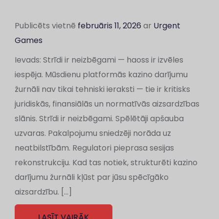
Publicēts vietnē
februāris 11, 2026
ar
Urgent
Games
Ievads: Strīdi ir neizbēgami — haoss ir izvēles
iespēja. Mūsdienu platformās kazino darījumu
žurnāli nav tikai tehniski ieraksti — tie ir kritisks
juridiskās, finansiālās un normatīvās aizsardzības
slānis. Strīdi ir neizbēgami. Spēlētāji apšauba
uzvaras. Pakalpojumu sniedzēji norāda uz
neatbilstībām. Regulatori pieprasa sesijas
rekonstrukciju. Kad tas notiek, strukturēti kazino
darījumu žurnāli kļūst par jūsu spēcīgāko
aizsardzību. […]
LASĪT VAIRĀK