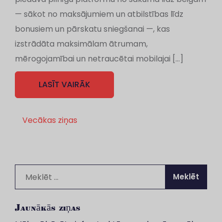
— sākot no maksājumiem un atbilstības līdz
bonusiem un pārskatu sniegšanai —, kas
izstrādāta maksimālam ātrumam,
mērogojamībai un netraucētai mobilajai […]
LASĪT VAIRĀK
Ziņu
Vecākas ziņas
navigācija
Meklēt:
Jaunākās ziņas