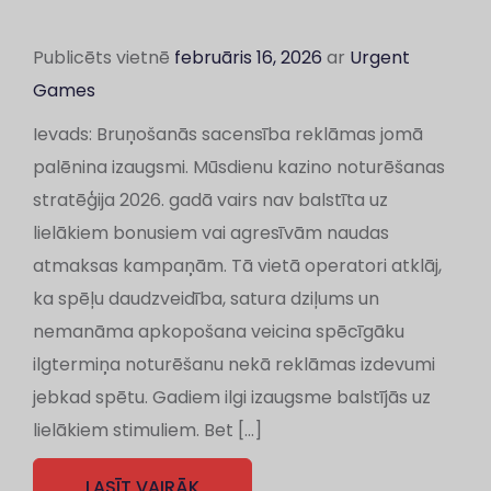
Publicēts vietnē
februāris 16, 2026
ar
Urgent
Games
Ievads: Bruņošanās sacensība reklāmas jomā
palēnina izaugsmi. Mūsdienu kazino noturēšanas
stratēģija 2026. gadā vairs nav balstīta uz
lielākiem bonusiem vai agresīvām naudas
atmaksas kampaņām. Tā vietā operatori atklāj,
ka spēļu daudzveidība, satura dziļums un
nemanāma apkopošana veicina spēcīgāku
ilgtermiņa noturēšanu nekā reklāmas izdevumi
jebkad spētu. Gadiem ilgi izaugsme balstījās uz
lielākiem stimuliem. Bet […]
LASĪT VAIRĀK