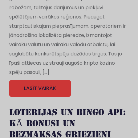
robežām, tūlītējus darījumus un piekļuvi
spēlētājiem vairākos reģionos. Pieaugot
starptautiskajam pieprasījumam, operatoriem ir
jānodrošina lokalizēta pieredze, izmantojot
vairāku valūtu un vairāku valodu atbalstu, lai
saglabātu konkurētspēju dažādos tirgos. Tas jo
īpaši attiecas uz strauji augošo kripto kazino
spēļu pasauli, […]
LASĪT VAIRĀK
LOTERIJAS UN BINGO API:
KĀ BONUSI UN
BEZMAKSAS GRIEZIENI