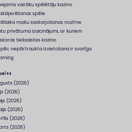
eejama vairāku spēlētāju kazino
kšķerēšanas spēle
āllaika maku saskaņošanas nozīme
tu privātuma izaicinājumi, ar kuriem
skaras tiešsaistes kazino
pēc nepārtraukta izvietošana ir svarīga
aming
hīvi
gusts (2026)
lijs (2026)
nijs (2026)
ijs (2026)
rīlis (2026)
rts (2026)