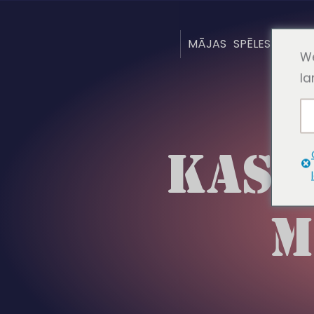
MĀJAS
SPĒLES
PAR
B
We
la
KAS 
M