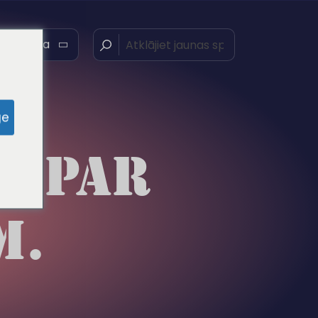
šu valoda
ge
A PAR
M.