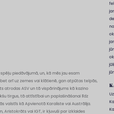
fe
ja
de
no
ok
ja
jū
ok
jūl
jū
 spēļu piedāvājumā, un, kā mēs jau esam
, bet arī uz zemes vai klātienē, gan atpūtas telpās,
K
ts atrodas ASV un tā vispārinājums kā kazino
Uz
u tirgus, tā attīstībai un paplašināšanai līdz
Ka
 valstīs kā Apvienotā Karaliste vai Austrālija.
Ka
m, Aristokrāts vai IGT, ir kļuvuši par izklaides