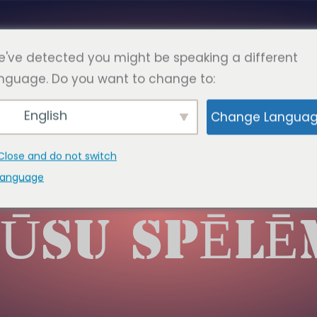
Latvie
IEŽI UZDOTIE JAUTĀJUMI
LAPAS
KONTAKTI
've detected you might be speaking a different
nguage. Do you want to change to:
English
Change Langua
JUMS JĀZIN
Close and do not switch
language
ŪSU SPĒLĒ