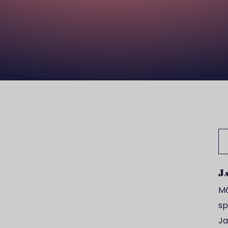
Me
Ja
Mā
sp
Ja