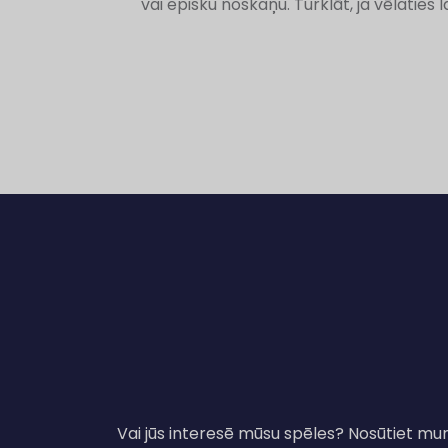
vai episku noskaņu. Turklāt, ja vēlaties 
Ziņu
izvēlne
Vai jūs interesē mūsu spēles? Nosūtiet mu