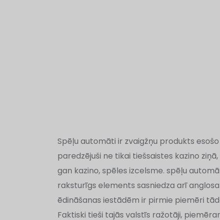
Spēļu automāti ir zvaigžņu produkts esošo
paredzējuši ne tikai tiešsaistes kazino ziņā
gan kazino, spēles izcelsme. spēļu automā
raksturīgs elements sasniedza arī anglosakš
ēdināšanas iestādēm ir pirmie piemēri tādās
Faktiski tieši tajās valstīs ražotāji, piemēra