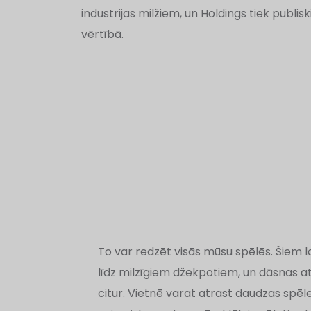
industrijas milžiem, un Holdings tiek publi
vērtībā.
To var redzēt visās mūsu spēlēs. Šiem la
līdz milzīgiem džekpotiem, un dāsnas at
citur. Vietnē varat atrast daudzas spēl