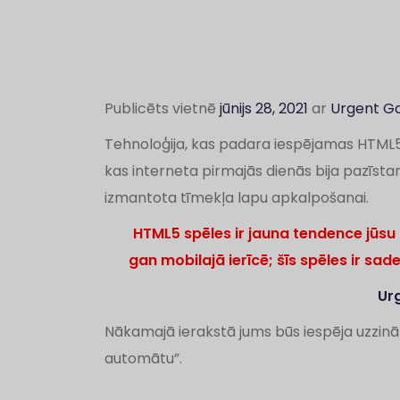
Publicēts vietnē
jūnijs 28, 2021
ar
Urgent G
Tehnoloģija, kas padara iespējamas HTML5 s
kas interneta pirmajās dienās bija pazīsta
izmantota tīmekļa lapu apkalpošanai.
HTML5 spēles ir jauna tendence jūsu
gan mobilajā ierīcē; šīs spēles ir sade
Ur
Nākamajā ierakstā jums būs iespēja uzzināt, 
automātu”.