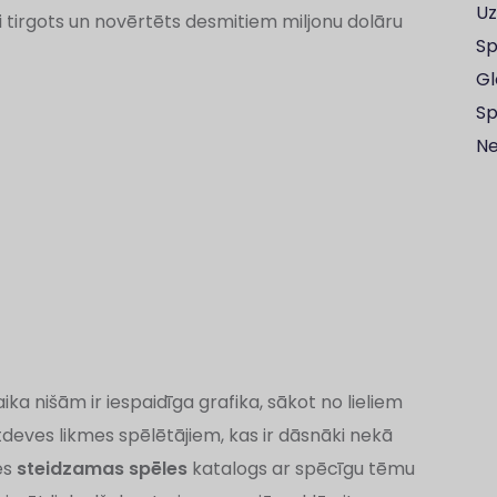
Uz
ski tirgots un novērtēts desmitiem miljonu dolāru
Sp
Gl
Sp
Ne
ika nišām ir iespaidīga grafika, sākot no lieliem
deves likmes spēlētājiem, kas ir dāsnāki nekā
es
steidzamas spēles
katalogs ar spēcīgu tēmu