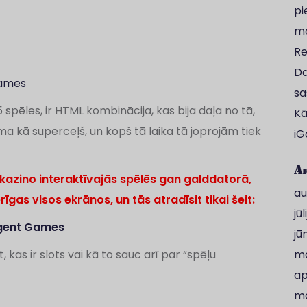
pi
ma
Re
Da
ames
sa
pēles, ir HTML kombinācija, kas bija daļa no tā,
Kā
ma kā superceļš, un kopš tā laika tā joprojām tiek
iG
Ar
 kazino interaktīvajās spēlēs gan galddatorā,
au
rīgas visos ekrānos, un tās atradīsit tikai šeit:
jū
gent Games
jū
kas ir slots vai kā to sauc arī par “spēļu
ma
ap
ma