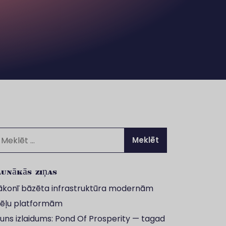
klēt:
unākās ziņas
konī bāzēta infrastruktūra modernām
ēļu platformām
uns izlaidums: Pond Of Prosperity — tagad