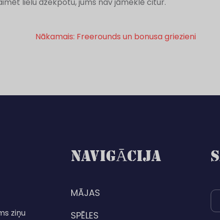
laimēt lielu džekpotu, jums nav jāmeklē citur.
Nākamais:
Freerounds un bonusa griezieni
NAVIGĀCIJA
S
MĀJAS
ms ziņu
SPĒLES