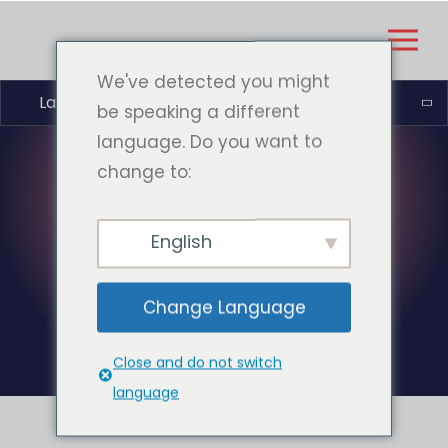
We've detected you might
Latviešu valoda
be speaking a different
language. Do you want to
change to:
BIRKA:
SPĒĻU
English
APKOPOTĀJS
Change Language
Close and do not switch
language