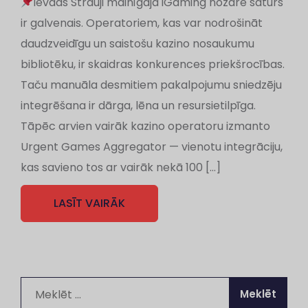
Ievads Strauji mainīgajā iGaming nozarē saturs
ir galvenais. Operatoriem, kas var nodrošināt
daudzveidīgu un saistošu kazino nosaukumu
bibliotēku, ir skaidras konkurences priekšrocības.
Taču manuāla desmitiem pakalpojumu sniedzēju
integrēšana ir dārga, lēna un resursietilpīga.
Tāpēc arvien vairāk kazino operatoru izmanto
Urgent Games Aggregator — vienotu integrāciju,
kas savieno tos ar vairāk nekā 100 […]
LASĪT VAIRĀK
Meklēt: