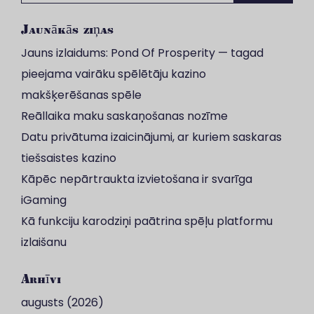
Jaunākās ziņas
Jauns izlaidums: Pond Of Prosperity — tagad
pieejama vairāku spēlētāju kazino
makšķerēšanas spēle
Reāllaika maku saskaņošanas nozīme
Datu privātuma izaicinājumi, ar kuriem saskaras
tiešsaistes kazino
Kāpēc nepārtraukta izvietošana ir svarīga
iGaming
Kā funkciju karodziņi paātrina spēļu platformu
izlaišanu
Arhīvi
augusts (2026)