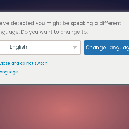
한국어
는 질문
페이지
연락하다
've detected you might be speaking a different
nguage. Do you want to change to:
English
Change Langua
Close and do not switch
language