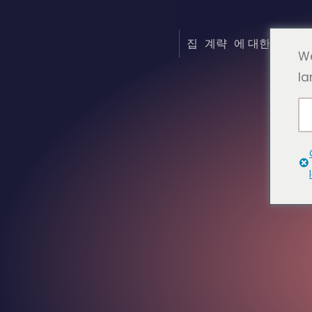
집
계략
에 대한
자주하
We
la