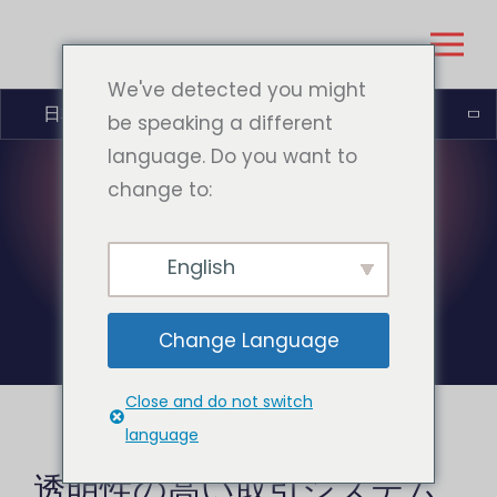
We've detected you might
日本語
be speaking a different
language. Do you want to
change to:
月:
2026年6月
English
Change Language
Close and do not switch
language
透明性の高い取引システム