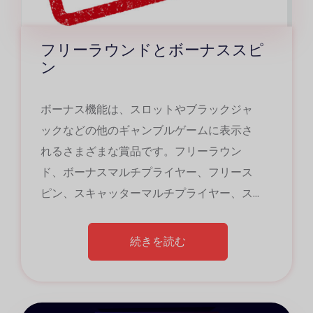
フリーラウンドとボーナススピ
ン
ボーナス機能は、スロットやブラックジャ
ックなどの他のギャンブルゲームに表示さ
れるさまざまな賞品です。フリーラウン
ド、ボーナスマルチプライヤー、フリース
ピン、スキャッターマルチプライヤー、ス
タートアップボーナスなどの主なボーナス
機能をいくつか紹介します。一方、フリー
続きを読む
スピンは、ユーザーが自由にスピンして賞
品を獲得できるゲームです。スロットのフ
リースピンには、2x、5x、10x、さらには
カジノの世界、特にスロットマシンでは、