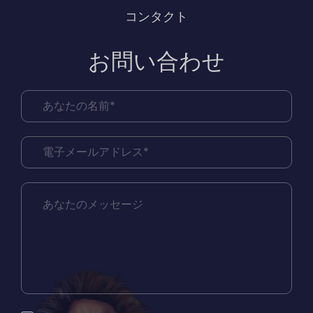
スを得るのは新しいプレーヤーだけではあ
コンタクト
りません。すでに登録されているユーザー
お問い合わせ
は、通常1週間続く1回限りのプロモーション
を選択できます。これらのプロモーション
は、フリースピンをプレイできる特定のゲ
ーム、または利用可能なすべてのスロット
を含めることができる特定のゲームに対し
てのみ行うことができます。各オファー
は、それを提供するカジノとそのゲームの
多様性によって異なります。カジノで10回
のフリースピンをプレイできる場合は、そ
れらを利用しますが、賭け金の要件が満た
されていない場合はお金を引き出すことが
できないため、賞金が不足しないように、
最初に条件を確認することを忘れないでく