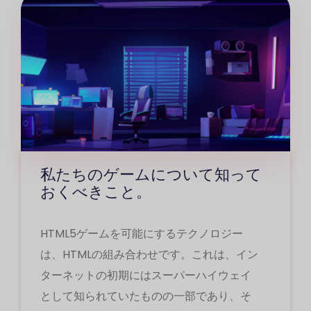
20などのボーナスマルチプライヤーが搭載
プレイヤーに知られている用語がありま
されている場合があります。ボーナスは、
す。この投稿では、フリースピンの意味と
カジノがゲームの退屈なペースを打ち破
それらを提供するボーナスについて説明し
り、ほぼ一定のプロモーションに注目を集
ます。フリースピンはそれをすべてその名
めるためによく使用される方法であるだけ
前で言います。彼らはあなたが何も支払う
でなく、プレーヤーがカジノで快適にプレ
必要がないスロットマシンがあなたに提供
イし続けることを奨励します。
する時代であり、それがそれがフリースピ
ンまたはスピンと呼ばれる理由です。フリ
私たちのゲームについて知って
ースピンを利用するには、スロットゲーム
おくべきこと。
自体が提供するフリースピンを使用する方
法と、ウェルカムボーナスまたはその他の
HTML5ゲームを可能にするテクノロジー
種類のボーナスの一部であるフリースピン
は、HTMLの組み合わせです。これは、イン
を使用する方法の2つがあります。まず、ウ
ターネットの初期にはスーパーハイウェイ
ェルカムボーナス内で使用されるフリース
として知られていたものの一部であり、そ
ピンを調べてみましょう。誰かが初めてオ