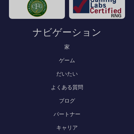
小額で構成され、カジノに登録するためだ
のゲーム
テーマや叙事詩的な雰囲気が強い
けにプレーヤーが受け取ります。このお金
カタログ。また、大きなジャックポットを
は本物であり、カジノによって決定された
獲得したい場合は、他の場所を探す必要は
ナビゲーション
ゲームで使用できますが、多くの場合、ゲ
ありません。
ームにはオファーが含まれています。通
家
常、ボーナス条件によって制限されるゲー
ムは、通常、ルーレットとブラックジャッ
ゲーム
クです。これらはリスクが低く、したがっ
だいたい
て勝率が高くなります。カジノは、純粋な
チャンスのゲームであり、まったく予測で
よくある質問
きない結果をもたらすため、スロットがよ
ブログ
り好きです。そのため、ほとんどの場合、
ボーナス条件には100%が含まれています。
パートナー
債券の条件で。 1回限りの無料スピンプロモ
キャリア
ーションしかし、無料でプレイするチャン