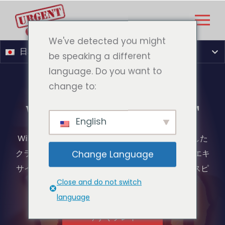
We've detected you might
日本語
be speaking a different
language. Do you want to
change to:
WILD WILDS WEST
English
Wild Wilds Westは、カウボーイをフィーチャーした
クラシックな3リール5ラインスロットです。このエキ
Change Language
サイティングなゲームでは、ワイルドとボーナススピ
Close and do not switch
ンが普及しています。今試してみて！
language
今すぐプレイ