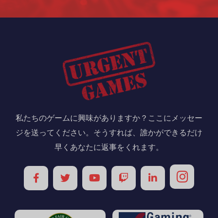
常、ボーナスは顧客の最初のデポジットに
ター製品であり、オンラインカジノだけで
報いるためにクレジットされ、10または20
なく、ラウンジとカジノの両方で、陸上ま
回のフリースピンの追加パッケージが付随
たは対面のレベルでもすでに予想されてい
する場合があります。最初のボーナスと組
たように、スロットマシンは米国にあり、
み合わせてフリースピンを提供するカジノ
カジノの典型的な要素としてのその一般化
は、多くの場合、それらを使用できるゲー
はアングロサクソン市場にも到達しまし
ムを事前に決定します。フリースピンで利
た。その進化とケータリング施設への拡大
用できるゲームを知るには、特定のプロモ
は、英国やオーストラリアなどの国で最初
私たちのゲームに興味がありますか？ここにメッセー
ーションのサポートに相談して、ボーナス
の例です。実際、AristocratやIGTのような
あなたは私たちのすべてのゲームでこれを
ジを送ってください。そうすれば、誰かができるだけ
に有効なゲームもあるオファーの利用規約
メーカーがエンターテインメント業界の巨
見ることができます。これらのスロットに
早くあなたに返事をくれます。
を確認する必要があります。フリースピン
人になり、ホールディングスが上場され、
は、大きなジャックポットから巨大なジャ
によるデポジットなしのサインアップボー
数千万ドルの価値があるのはこれらの国々
ックポットまで、印象的なグラフィックが
ナス2番目のタイプは、サインアップごとに
です。
あり、他の場所よりも寛大なプレーヤーの
クレジットされるタイプで、デポジットな
収益率が高くなっています。あなたはで多
しのボーナスと呼ばれます。これは5対10の
くのゲームを見つけることができます
緊急