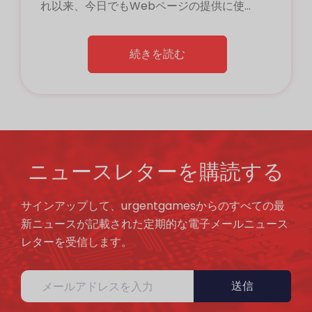
れ以来、今日でもWebページの提供に使用
ンラインカジノに参加するとき、彼らはカ
されています。
HTML5ゲームは、デスクトップPCでもモ
ジノが彼らに提供するウェルカムボーナス
バイルデバイスでも、カジノ向けのインタ
を受け取る権利があります。一部のプレイ
続きを読む
ラクティブゲームの新しいトレンドです。
ヤーは、自分の自由意志のオンラインギャ
これらのゲームはすべての画面で互換性が
ンブルから少なくとも6か月間自分自身を除
あり、ここでのみ見つけることができま
外するプレイヤーの登録に登録でき、自己
Urgent Games
す。
除外の期間後に再度登録できるため、初め
て言います。ウェルカムボーナスには主に2
ニュースレターを購読する
次の投稿を通じて、スロットとは何か、ま
つのタイプがあります。1つは初回デポジッ
たは「スロットまたはスロットマシン」と
ト用で、もう1つは完全に無料で、デポジッ
サインアップして、urgentgamesからのすべての最
も呼ばれる方法を知る機会があります。
トを必要とせずに登録によってのみ受け取
新ニュースが記載された定期的な電子メールニュース
られます。追加のフリースピンを伴う初回
レターを受信します。
デポジットボーナスこれは、ほとんどすべ
てのオンラインカジノの新規プレイヤーに
常にクレジットされるボーナスです。通
スロットは既存のゲームの提供におけるス