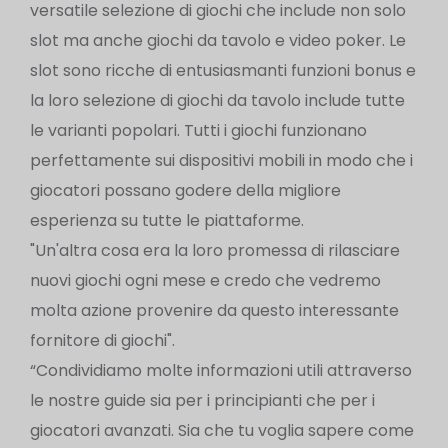
versatile selezione di giochi che include non solo
slot ma anche giochi da tavolo e video poker. Le
slot sono ricche di entusiasmanti funzioni bonus e
la loro selezione di giochi da tavolo include tutte
le varianti popolari. Tutti i giochi funzionano
perfettamente sui dispositivi mobili in modo che i
giocatori possano godere della migliore
esperienza su tutte le piattaforme.
"Un'altra cosa era la loro promessa di rilasciare
nuovi giochi ogni mese e credo che vedremo
molta azione provenire da questo interessante
fornitore di giochi".
“Condividiamo molte informazioni utili attraverso
le nostre guide sia per i principianti che per i
giocatori avanzati. Sia che tu voglia sapere come