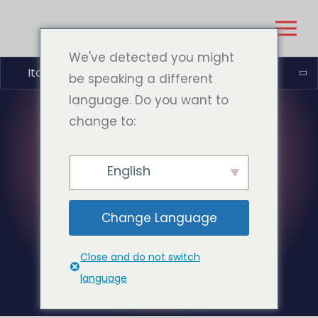
We've detected you might
Italiano
be speaking a different
language. Do you want to
change to:
URGENTE
English
COLLABORA CON
Change Language
BOJOKO
Close and do not switch
language