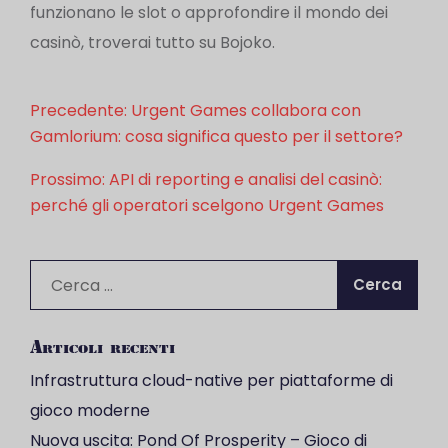
funzionano le slot o approfondire il mondo dei
casinò, troverai tutto su Bojoko.
Navigazione
Precedente:
Urgent Games collabora con
Gamlorium: cosa significa questo per il settore?
articoli
Prossimo:
API di reporting e analisi del casinò:
perché gli operatori scelgono Urgent Games
Ricerca
per:
Articoli recenti
Infrastruttura cloud-native per piattaforme di
gioco moderne
Nuova uscita: Pond Of Prosperity – Gioco di