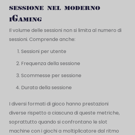
sessione nel moderno
iGaming
Il volume delle sessioni non si limita al numero di
sessioni. Comprende anche:
Sessioni per utente
Frequenza della sessione
Scommesse per sessione
Durata della sessione
I diversi formati di gioco hanno prestazioni
diverse rispetto a ciascuna di queste metriche,
soprattutto quando si confrontano le slot
machine con i giochi a moltiplicatore dal ritmo