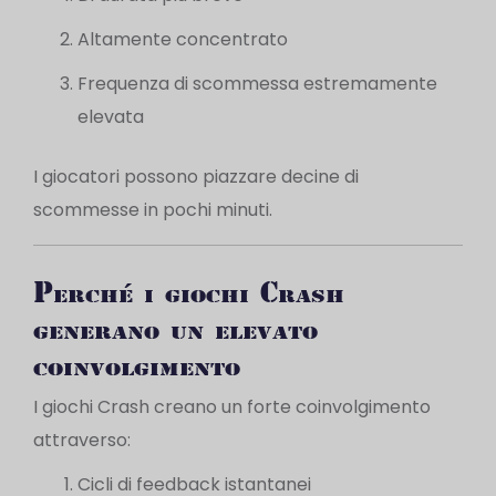
Altamente concentrato
Frequenza di scommessa estremamente
elevata
I giocatori possono piazzare decine di
scommesse in pochi minuti.
Perché i giochi Crash
generano un elevato
coinvolgimento
I giochi Crash creano un forte coinvolgimento
attraverso:
Cicli di feedback istantanei