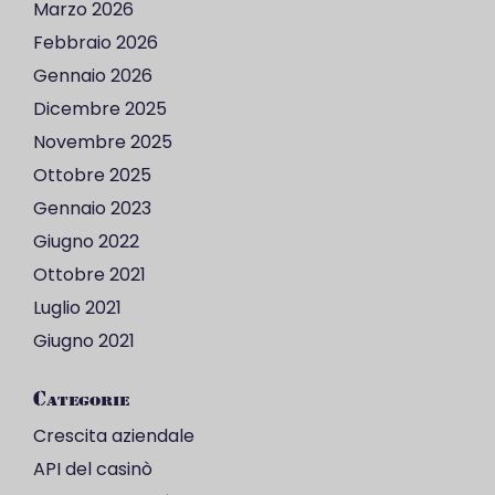
Marzo 2026
Febbraio 2026
Gennaio 2026
Dicembre 2025
Novembre 2025
Ottobre 2025
Gennaio 2023
Giugno 2022
Ottobre 2021
Luglio 2021
Giugno 2021
Categorie
Crescita aziendale
API del casinò