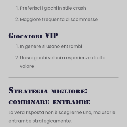
Preferisci i giochi in stile crash
Maggiore frequenza di scommesse
Giocatori VIP
In genere si usano entrambi
Unisci giochi veloci a esperienze di alto
valore
Strategia migliore:
combinare entrambe
La vera risposta non è sceglierne una, ma usarle
entrambe strategicamente.