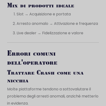
Mix di prodotti ideale
Slot → Acquisizione e portata
Arresto anomalo → Attivazione e frequenza
Live dealer → Fidelizzazione e valore
Errori comuni
dell'operatore
Trattare Crash come una
nicchia
Molte piattaforme tendono a sottovalutare il
problema degli arresti anomali, anziché metterlo
in evidenza.