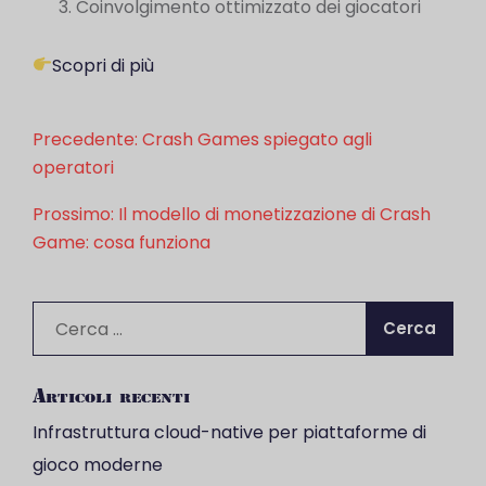
Coinvolgimento ottimizzato dei giocatori
Scopri di più
Navigazione
Precedente:
Crash Games spiegato agli
operatori
articoli
Prossimo:
Il modello di monetizzazione di Crash
Game: cosa funziona
Ricerca
per:
Articoli recenti
Infrastruttura cloud-native per piattaforme di
gioco moderne