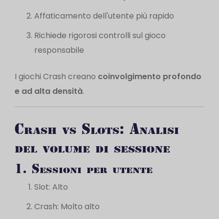
Affaticamento dell'utente più rapido
Richiede rigorosi controlli sul gioco
responsabile
I giochi Crash creano
coinvolgimento profondo
e ad alta densità
.
Crash vs Slots: Analisi
del volume di sessione
1. Sessioni per utente
Slot: Alto
Crash: Molto alto