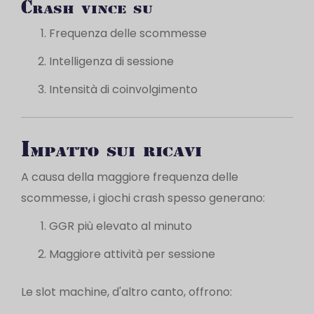
Crash vince su
Frequenza delle scommesse
Intelligenza di sessione
Intensità di coinvolgimento
Impatto sui ricavi
A causa della maggiore frequenza delle
scommesse, i giochi crash spesso generano:
GGR più elevato al minuto
Maggiore attività per sessione
Le slot machine, d'altro canto, offrono: