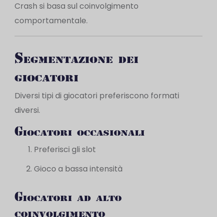
Crash si basa sul coinvolgimento
comportamentale.
Segmentazione dei
giocatori
Diversi tipi di giocatori preferiscono formati
diversi.
Giocatori occasionali
Preferisci gli slot
Gioco a bassa intensità
Giocatori ad alto
coinvolgimento