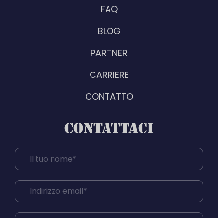
FAQ
BLOG
PARTNER
CARRIERE
CONTATTO
CONTATTACI