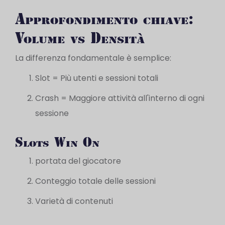
Approfondimento chiave:
Volume vs Densità
La differenza fondamentale è semplice:
Slot = Più utenti e sessioni totali
Crash = Maggiore attività all'interno di ogni
sessione
Slots Win On
portata del giocatore
Conteggio totale delle sessioni
Varietà di contenuti