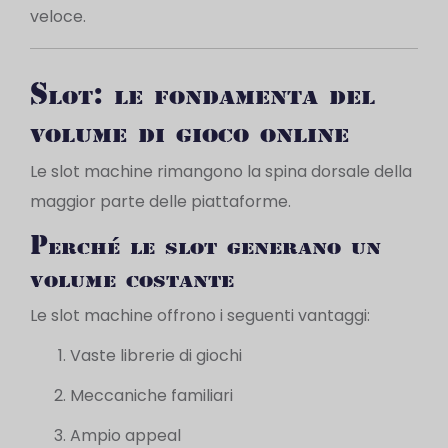
veloce.
Slot: le fondamenta del
volume di gioco online
Le slot machine rimangono la spina dorsale della
maggior parte delle piattaforme.
Perché le slot generano un
volume costante
Le slot machine offrono i seguenti vantaggi:
Vaste librerie di giochi
Meccaniche familiari
Ampio appeal