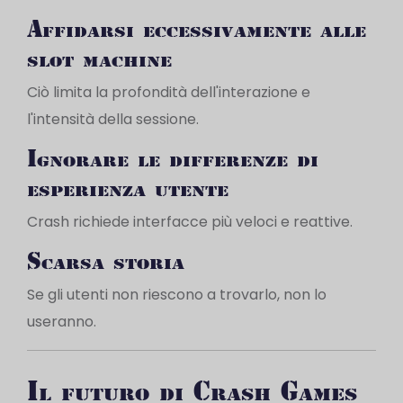
Affidarsi eccessivamente alle
slot machine
Ciò limita la profondità dell'interazione e
l'intensità della sessione.
Ignorare le differenze di
esperienza utente
Crash richiede interfacce più veloci e reattive.
Scarsa storia
Se gli utenti non riescono a trovarlo, non lo
useranno.
Il futuro di Crash Games