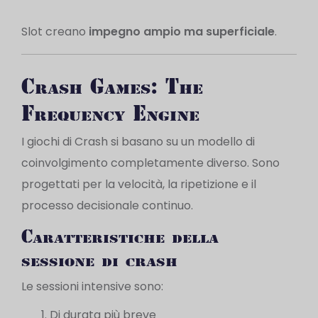
Slot creano
impegno ampio ma superficiale
.
Crash Games: The
Frequency Engine
I giochi di Crash si basano su un modello di
coinvolgimento completamente diverso. Sono
progettati per la velocità, la ripetizione e il
processo decisionale continuo.
Caratteristiche della
sessione di crash
Le sessioni intensive sono:
Di durata più breve