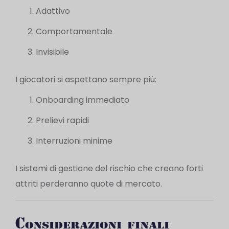
Adattivo
Comportamentale
Invisibile
I giocatori si aspettano sempre più:
Onboarding immediato
Prelievi rapidi
Interruzioni minime
I sistemi di gestione del rischio che creano forti
attriti perderanno quote di mercato.
Considerazioni finali