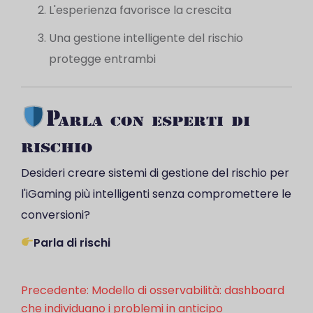
L'esperienza favorisce la crescita
Una gestione intelligente del rischio
protegge entrambi
Parla con esperti di
rischio
Desideri creare sistemi di gestione del rischio per
l'iGaming più intelligenti senza compromettere le
conversioni?
Parla di rischi
Navigazione
Precedente:
Modello di osservabilità: dashboard
che individuano i problemi in anticipo