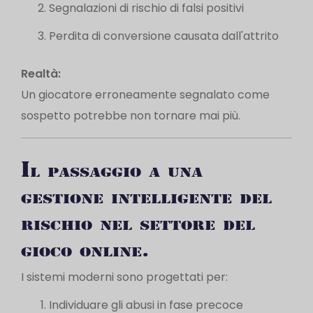
Segnalazioni di rischio di falsi positivi
Perdita di conversione causata dall'attrito
Realtà:
Un giocatore erroneamente segnalato come
sospetto potrebbe non tornare mai più.
Il passaggio a una
gestione intelligente del
rischio nel settore del
gioco online.
I sistemi moderni sono progettati per:
Individuare gli abusi in fase precoce