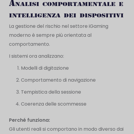
Analisi comportamentale e
intelligenza dei dispositivi
La gestione del rischio nel settore iGaming
moderno è sempre più orientata al
comportamento.
I sistemi ora analizzano:
Modelli di digitazione
Comportamento di navigazione
Tempistica della sessione
Coerenza delle scommesse
Perché funziona:
Gli utenti reali si comportano in modo diverso dai