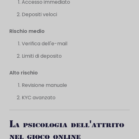
Accesso immediato
Depositi veloci
Rischio medio
Verifica dell'e-mail
Limiti di deposito
Alto rischio
Revisione manuale
KYC avanzato
La psicologia dell'attrito
nel gioco online