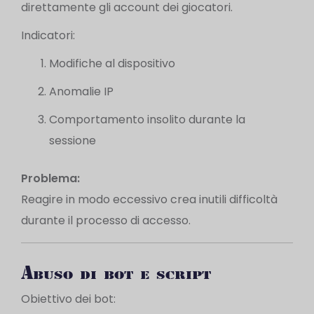
direttamente gli account dei giocatori.
Indicatori:
Modifiche al dispositivo
Anomalie IP
Comportamento insolito durante la
sessione
Problema:
Reagire in modo eccessivo crea inutili difficoltà
durante il processo di accesso.
Abuso di bot e script
Obiettivo dei bot: