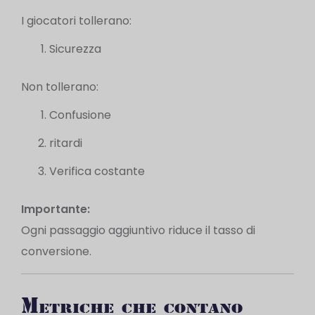
I giocatori tollerano:
Sicurezza
Non tollerano:
Confusione
ritardi
Verifica costante
Importante:
Ogni passaggio aggiuntivo riduce il tasso di
conversione.
Metriche che contano