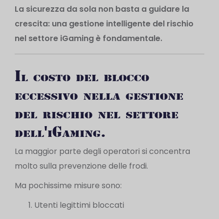
La sicurezza da sola non basta a guidare la
crescita: una gestione intelligente del rischio
nel settore iGaming è fondamentale.
Il costo del blocco
eccessivo nella gestione
del rischio nel settore
dell'iGaming.
La maggior parte degli operatori si concentra
molto sulla prevenzione delle frodi.
Ma pochissime misure sono:
Utenti legittimi bloccati