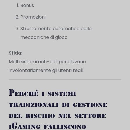
Bonus
Promozioni
Sfruttamento automatico delle
meccaniche di gioco
Sfida:
Molti sistemi anti-bot penalizzano
involontariamente gli utenti reali.
Perché i sistemi
tradizionali di gestione
del rischio nel settore
iGaming falliscono