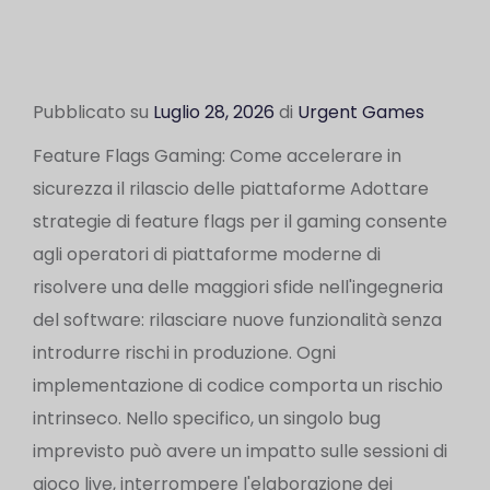
Pubblicato su
Luglio 28, 2026
di
Urgent Games
Feature Flags Gaming: Come accelerare in
sicurezza il rilascio delle piattaforme Adottare
strategie di feature flags per il gaming consente
agli operatori di piattaforme moderne di
risolvere una delle maggiori sfide nell'ingegneria
del software: rilasciare nuove funzionalità senza
introdurre rischi in produzione. Ogni
implementazione di codice comporta un rischio
intrinseco. Nello specifico, un singolo bug
imprevisto può avere un impatto sulle sessioni di
gioco live, interrompere l'elaborazione dei