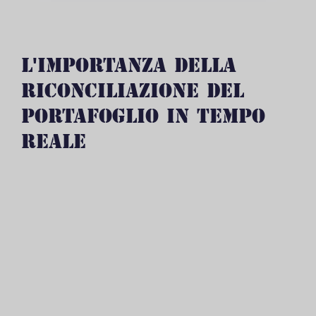
L'IMPORTANZA DELLA
RICONCILIAZIONE DEL
PORTAFOGLIO IN TEMPO
REALE