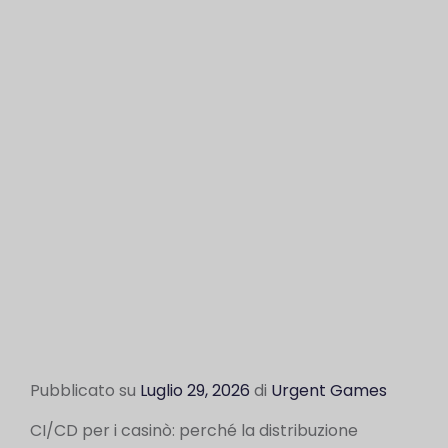
Pubblicato su
Luglio 29, 2026
di
Urgent Games
CI/CD per i casinò: perché la distribuzione