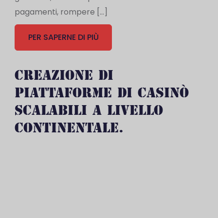
pagamenti, rompere […]
PER SAPERNE DI PIÙ
CREAZIONE DI
PIATTAFORME DI CASINÒ
SCALABILI A LIVELLO
CONTINENTALE.