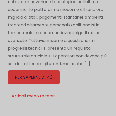
notevole innovazione tecnologica nell'ultimo
decennio. Le piattaforme moderne offrono ora
migliaia di titoli, pagamenti istantanei, ambienti
frontend altamente personalizzabili, analisi in
tempo reale e raccomandazioni algoritmiche
avanzate. Tuttavia, insieme a questi enormi
progressi tecnici, si presenta un requisito
strutturale cruciale. Gli operatori non devono più
solo intrattenere gli utenti, ma anche […]
PER SAPERNE DI PIÙ
Navigazione
Articoli meno recenti
articoli