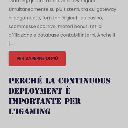
iGaming, queste transazioni avvengono
simultaneamente su più sistemi, tra cui gateway
di pagamento, fornitori di giochi da casinò,
scommesse sportive, motori bonus, reti di
affiliazione e database contabili interni. Anche il
[…]
PER SAPERNE DI PIÙ
PERCHÉ LA CONTINUOUS
DEPLOYMENT È
IMPORTANTE PER
L'IGAMING