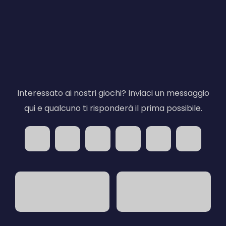
Interessato ai nostri giochi? Inviaci un messaggio
qui e qualcuno ti risponderà il prima possibile.