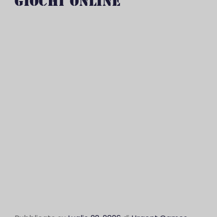
GIOCHI ONLINE