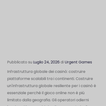
Pubblicato su
Luglio 24, 2026
di
Urgent Games
Infrastruttura globale dei casinò: costruire
piattaforme scalabili tra i continenti. Costruire
un'infrastruttura globale resiliente per i casinò è
essenziale perché il gioco online non è più
limitato dalla geografia. Gli operatori odierni