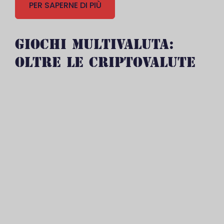
PER SAPERNE DI PIÙ
GIOCHI MULTIVALUTA:
OLTRE LE CRIPTOVALUTE