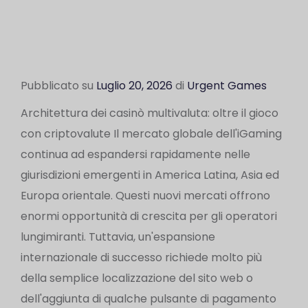
Pubblicato su
Luglio 20, 2026
di
Urgent Games
Architettura dei casinò multivaluta: oltre il gioco
con criptovalute Il mercato globale dell'iGaming
continua ad espandersi rapidamente nelle
giurisdizioni emergenti in America Latina, Asia ed
Europa orientale. Questi nuovi mercati offrono
enormi opportunità di crescita per gli operatori
lungimiranti. Tuttavia, un'espansione
internazionale di successo richiede molto più
della semplice localizzazione del sito web o
dell'aggiunta di qualche pulsante di pagamento