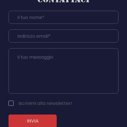
Iscrivimi alla newsletter!
INVIA