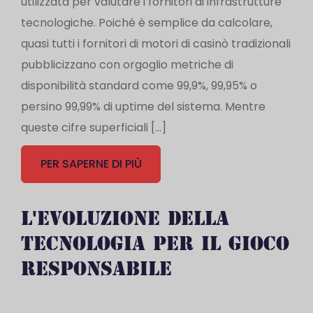
utilizzata per valutare i fornitori di infrastrutture
tecnologiche. Poiché è semplice da calcolare,
quasi tutti i fornitori di motori di casinò tradizionali
pubblicizzano con orgoglio metriche di
disponibilità standard come 99,9%, 99,95% o
persino 99,99% di uptime del sistema. Mentre
queste cifre superficiali […]
PER SAPERNE DI PIÙ
L'EVOLUZIONE DELLA
TECNOLOGIA PER IL GIOCO
RESPONSABILE