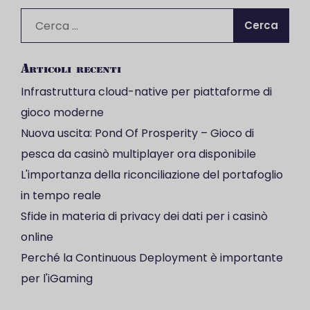
Ricerca
per:
Articoli recenti
Infrastruttura cloud-native per piattaforme di
gioco moderne
Nuova uscita: Pond Of Prosperity – Gioco di
pesca da casinò multiplayer ora disponibile
L'importanza della riconciliazione del portafoglio
in tempo reale
Sfide in materia di privacy dei dati per i casinò
online
Perché la Continuous Deployment è importante
per l'iGaming