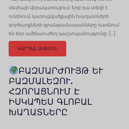
սեսիայի վերակառուցում։ Երբ դա տեղի է
ունենում, կառուցվածքային խաղատների
գործարքների գրանցամատյանները դառնում
են ձեր ամենաուժեղ պաշտպանությունը։ […]
ԿԱՐԴԱԼ ԱՎԵԼԻՆ
ԲԱԶՄԱՐԺՈՒՅԹ ԵՒ Բ
ԱԶՄԱԼԵԶՈՒ. Հ
ԶՈՐԱՑՆՈՒՄ Է Ի
ՍԿԱՊԵՍ ԳԼՈԲԱԼ Խ
ԱՂԱՏՆԵՐԸ