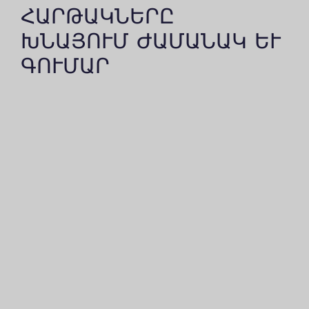
ՀԱՐԹԱԿՆԵՐԸ
ԽՆԱՅՈՒՄ ԺԱՄԱՆԱԿ ԵՒ Գ
ՈՒՄԱՐ