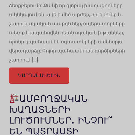
ձեռքբերումը: Քանի որ գլոբալ խաղացողները
ակնկալում են ավելի մեծ արժեք, հուզմունք և
շարունակական պարգևներ, օպերատորները
պետք է ապահովեն հետևողական խթաններ,
որոնք կպահպանեն օգտատերերի ամենօրյա
վերադարձը: Բոլոր պահպանման գործիքների
շարքում […]
ԿԱՐԴԱԼ ԱՎԵԼԻՆ
ԱՄԲՈՂՋԱԿԱՆ
ԽԱՂԱՏՆԵՐԻ
ԼՈՒԾՈՒՄՆԵՐ. ԻՆՉՈՒ՞
ԵՆ ՊԱՏՐԱՍՏԻ