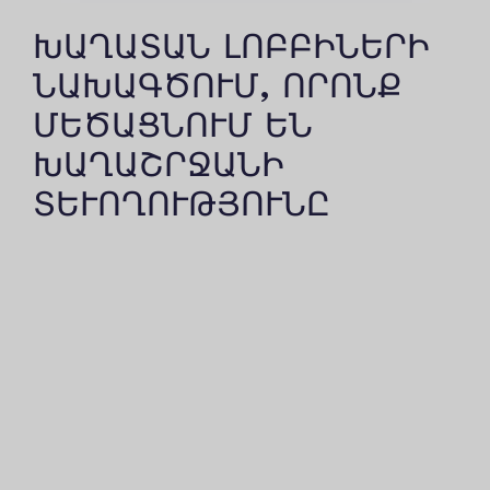
ԽԱՂԱՏԱՆ ԼՈԲԲԻՆԵՐԻ
ՆԱԽԱԳԾՈՒՄ, ՈՐՈՆՔ
ՄԵԾԱՑՆՈՒՄ ԵՆ
ԽԱՂԱՇՐՋԱՆԻ
ՏԵՒՈՂՈՒԹՅՈՒՆԸ