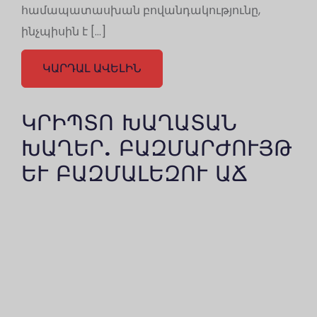
համապատասխան բովանդակությունը,
ինչպիսին է […]
ԿԱՐԴԱԼ ԱՎԵԼԻՆ
ԿՐԻՊՏՈ ԽԱՂԱՏԱՆ
ԽԱՂԵՐ. ԲԱԶՄԱՐԺՈՒՅԹ
ԵՒ ԲԱԶՄԱԼԵԶՈՒ ԱՃ