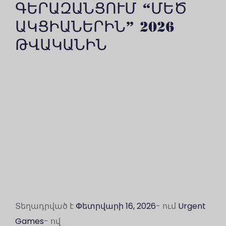
ԳԵՐԱԶԱՆՑՈՒՄ “ՄԵԾ
ԱԿՑԻԱՆԵՐԻՆ” 2026
ԹՎԱԿԱՆԻՆ
Տեղադրված է
Փետրվարի 16, 2026
- ում
Urgent
Games
- ով