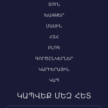
ՏՈՒՆ
ԽԱAMԵՐ
ՄԱՍԻՆ
ՀՏՀ
ԲԼՈԳ
ԳՈՐԾԸՆԿԵՐՆԵՐ
ԿԱՐԻԵՐԱՅԻՆ
ԿԱՊ
ԿԱՊՎԵՔ ՄԵԶ ՀԵՏ