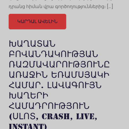
դրանց հիման վրա գործողություններից։ […]
ԿԱՐԴԱԼ ԱՎԵԼԻՆ
ԽԱՂԱՏԱՆ
ԲՈՎԱՆԴԱԿՈՒԹՅԱՆ
ՌԱԶՄԱՎԱՐՈՒԹՅՈՒՆԸ
ԱՌԱՋԻՆ ԵՌԱՄՍՅԱԿԻ
ՀԱՄԱՐ. ԼԱՎԱԳՈՒՅՆ
ԽԱՂԵՐԻ
ՀԱՄԱԴՐՈՒԹՅՈՒՆ
(ՍԼՈՏ, CRASH, LIVE,
INSTANT)