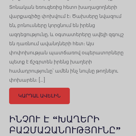
Տոնական եռուզեռից հետո խաղացողների
վարքագիծը փոխվում է։ Ծախսերը նվազում
են, բոնուսները կորցնում են իրենց
ազդեցությունը, և օգտատերերը ավելի զգույշ
են դառնում ավանդների հետ։ Այս
փոփոխության պատճառով օպերատորները
պետք է ճշգրտեն իրենց խաղերի
համադրությունը՝ ամեն ինչ նույնը թողնելու
փոխարեն։ […]
ԿԱՐԴԱԼ ԱՎԵԼԻՆ
ԻՆՉՈՒ Է “ԽԱՂԵՐԻ
ԲԱԶՄԱԶԱՆՈՒԹՅՈՒՆԸ”