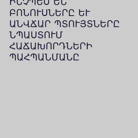
ՆՉՊԵՍ ԵՆ Բ
ՈՆՈՒՍՆԵՐԸ ԵՒ ԱՆ
ՎՃԱՐ ՊՏՈՒՅՏՆԵՐԸ ՆՊ
ԱՍՏՈՒՄ ՀԱ
ՃԱԽՈՐԴՆԵՐԻ ՊԱ
ՀՊԱՆՄԱՆԸ