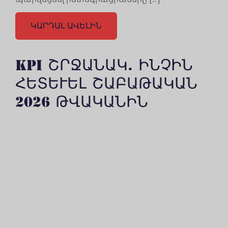
ԿԱՐԴԱԼ ԱՎԵԼԻՆ
KPI ՇՐՋԱՆԱԿ. ԻՆՉԻՆ
ՀԵՏԵՒԵԼ ՇԱԲԱԹԱԿԱՆ 2
026 ԹՎԱԿԱՆԻՆ