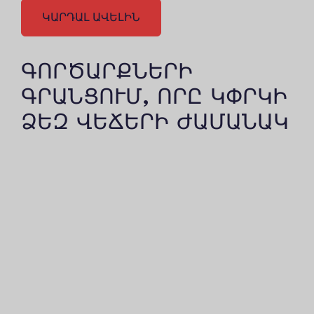
ԿԱՐԴԱԼ ԱՎԵԼԻՆ
ԳՈՐԾԱՐՔՆԵՐԻ
ԳՐԱՆՑՈՒՄ, ՈՐԸ ԿՓՐԿԻ
ՁԵԶ ՎԵՃԵՐԻ ԺԱՄԱՆԱԿ