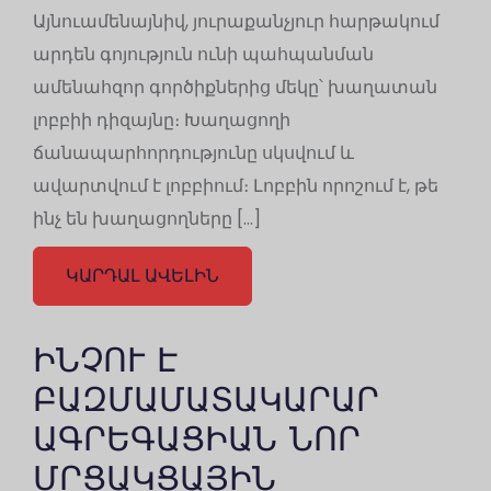
Այնուամենայնիվ, յուրաքանչյուր հարթակում
արդեն գոյություն ունի պահպանման
ամենահզոր գործիքներից մեկը՝ խաղատան
լոբբիի դիզայնը։ Խաղացողի
ճանապարհորդությունը սկսվում և
ավարտվում է լոբբիում։ Լոբբին որոշում է, թե
ինչ են խաղացողները […]
ԿԱՐԴԱԼ ԱՎԵԼԻՆ
ԻՆՉՈՒ Է
ԲԱԶՄԱՄԱՏԱԿԱՐԱՐ
ԱԳՐԵԳԱՑԻԱՆ ՆՈՐ
ՄՐՑԱԿՑԱՅԻՆ