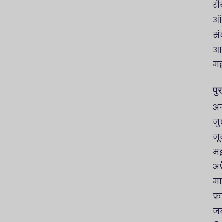
री
ऑन
सं
आई
मह
पु
अग
जु
जू
मई
अप
मा
फ़र
ज