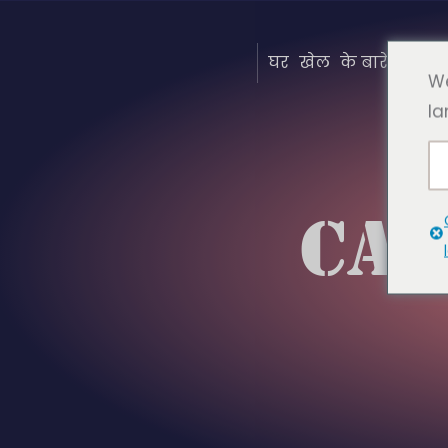
घर
खेल
के बारे में
सामा
We
la
CAT