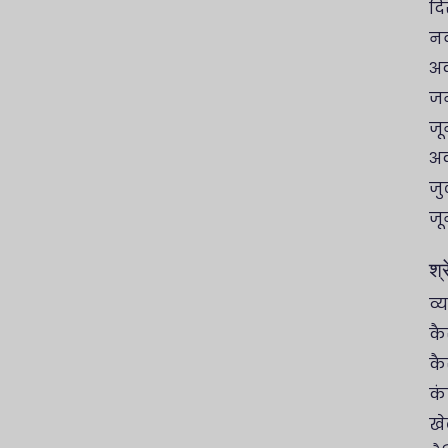
दि
नव
अक
जन
जू
अक
जु
जू
श्र
व्
कै
कै
कं
ख