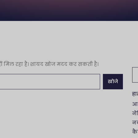
नहीं मिल रहा है। शायद खोज मदद कर सकती है।
नि
क
खोज
हा
आध
नेट
नय
कै