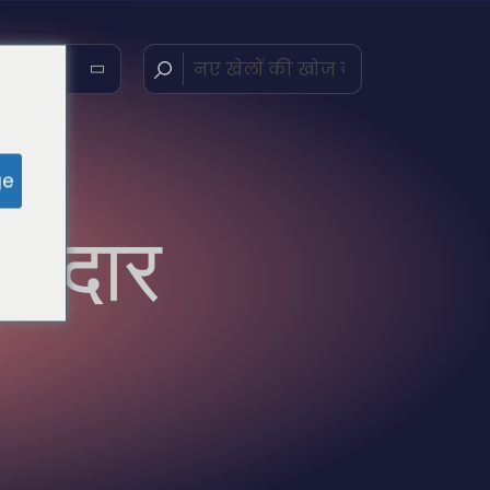
ge
झेदार