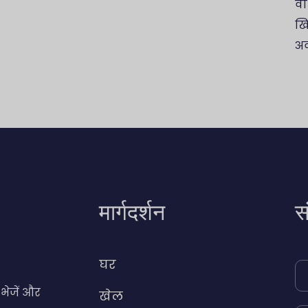
वै
खि
अव
मार्गदर्शन
स
घर
 भेजें और
खेल